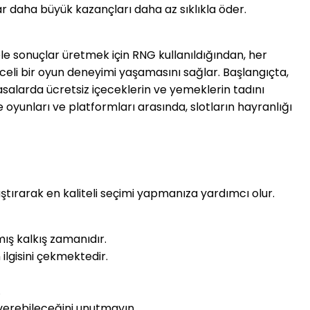
r daha büyük kazançları daha az sıklıkla öder.
le sonuçlar üretmek için RNG kullanıldığından, her
celi bir oyun deneyimi yaşamasını sağlar. Başlangıçta,
asalarda ücretsiz içeceklerin ve yemeklerin tadını
 oyunları ve platformları arasında, slotların hayranlığı
şılaştırarak en kaliteli seçimi yapmanıza yardımcı olur.
ış kalkış zamanıdır.
ilgisini çekmektedir.
.
 verebileceğini unutmayın.