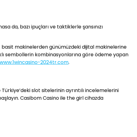
masa da, bazı ipuçları ve taktiklerle şansınızı
lk basit makinelerden günümüzdeki dijital makinelerine
arklı sembollerin kombinasyonlarına göre ödeme yapan
www.1wincasino-2024tr.com
.
ürkiye’deki slot sitelerinin ayrıntılı incelemelerini
aşlayın. Casibom Casino ile the girl cihazda