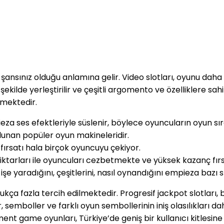
ansınız olduğu anlamına gelir. Video slotları, oyunu daha 
şekilde yerleştirilir ve çeşitli argomento ve özelliklere sa
lmektedir.
pieza ses efektleriyle süslenir, böylece oyuncuların oyun s
lunan popüler oyun makineleridir.
ırsatı hala birçok oyuncuyu çekiyor.
miktarları ile oyuncuları cezbetmekte ve yüksek kazanç fır
e yaradığını, çeşitlerini, nasıl oynandığını empieza bazı s
ukça fazla tercih edilmektedir. Progresif jackpot slotları, 
semboller ve farklı oyun sembollerinin iniş olasılıkları dah
nt game oyunları, Türkiye’de geniş bir kullanıcı kitlesine 