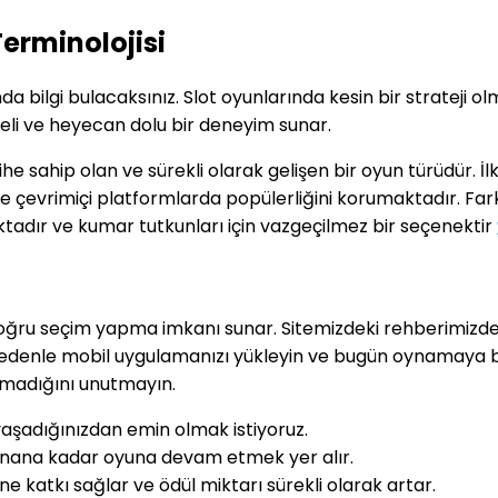
Terminolojisi
nda bilgi bulacaksınız. Slot oyunlarında kesin bir strateji ol
enceli ve heyecan dolu bir deneyim sunar.
e sahip olan ve sürekli olarak gelişen bir oyun türüdür. İ
 çevrimiçi platformlarda popülerliğini korumaktadır. F
tadır ve kumar tutkunları için vazgeçilmez bir seçenektir
e doğru seçim yapma imkanı sunar. Sitemizdeki rehberimizde T
u nedenle mobil uygulamanızı yükleyin ve bugün oynamaya b
lmadığını unutmayın.
aşadığınızdan emin olmak istiyoruz.
ğlanana kadar oyuna devam etmek yer alır.
 katkı sağlar ve ödül miktarı sürekli olarak artar.