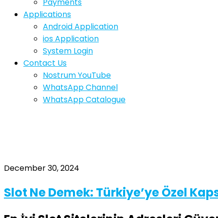
Payments
Applications
Android Application
ios Application
System Login
Contact Us
Nostrum YouTube
WhatsApp Channel
WhatsApp Catalogue
1win Turkiye
Home
Blog
Archive by Category "1win Turkiye"
December 30, 2024
Slot Ne Demek: Türkiye’ye Özel Kaps