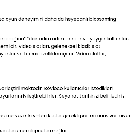
mpieza oyun deneyimini daha da heyecanlı blossoming
oynanacağına” “dair adım adım rehber ve yaygın kullanılan
idir. Video slotları, geleneksel klasik slot
nlar ve bonus özellikleri içerir. Video slotlar,
rleştirilmektedir. Böylece kullanıcılar istedikleri
rını iyileştirebilirler. Seyahat tarihinizi belirlediniz,
lleği ne yazık ki yeteri kadar gerekli performans vermiyor.
çısından önemli ipuçları sağlar.