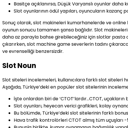
Basitçe açıklanırsa, Düşük Varyanslı oyunlar daha k
Slot oyunlarının ödül yapıları, oyuncuların kazanç po
Sonuç olarak, slot makineleri kumarhanelerde ve online 
oyunun sonucu tamamen şansa bağlıdır. Slot makinelerini
daha az parayla bahse girebileceğiniz için slotlar pasta
çıkarırken, slot machine game severlerin tadını çıkaracak
ve evrenselliği benzersizdir.
Slot Noun
Slot siteleri incelemeleri, kullanıcılara farklı slot siteler
Aşağıda, Türkiye’deki en popüler slot sitelerinin incelemele
İşte onlardan biri de ‘CTOT’lardır…CTOT, uçakların 
Slot oyunları, heyecan verici grafikleri, kolay oynan
Bu bölümde, Türkiye’deki slot sitelerinin farklı bonus
Hava trafik kontrolörleri CTOT almış tüm uçuşları -5 
Bununla birlikte, kumar oynamanın bağımlılık yapabil