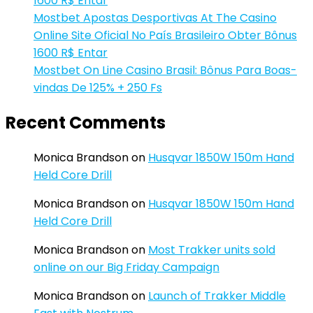
1600 R$ Entar
Mostbet Apostas Desportivas At The Casino
Online Site Oficial No País Brasileiro Obter Bônus
1600 R$ Entar
Mostbet On Line Casino Brasil: Bônus Para Boas-
vindas De 125% + 250 Fs
Recent Comments
Monica Brandson
on
Husqvar 1850W 150m Hand
Held Core Drill
Monica Brandson
on
Husqvar 1850W 150m Hand
Held Core Drill
Monica Brandson
on
Most Trakker units sold
online on our Big Friday Campaign
Monica Brandson
on
Launch of Trakker Middle