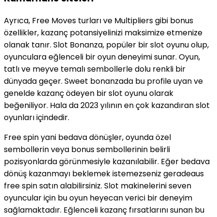
Ayrıca, Free Moves turları ve Multipliers gibi bonus
özellikler, kazanç potansiyelinizi maksimize etmenize
olanak tanır. Slot Bonanza, popüler bir slot oyunu olup,
oyunculara eğlenceli bir oyun deneyimi sunar. Oyun,
tatlı ve meyve temalı sembollerle dolu renkli bir
dünyada geçer. Sweet bonanzada bu profile uyan ve
genelde kazanç ödeyen bir slot oyunu olarak
beğeniliyor. Hala da 2023 yılının en çok kazandıran slot
oyunları içindedir.
Free spin yani bedava dönüşler, oyunda özel
sembollerin veya bonus sembollerinin belirli
pozisyonlarda görünmesiyle kazanılabilir. Eğer bedava
dönüş kazanmayı beklemek istemezseniz geradeaus
free spin satın alabilirsiniz. Slot makinelerini seven
oyuncular için bu oyun heyecan verici bir deneyim
sağlamaktadır. Eğlenceli kazanç fırsatlarını sunan bu