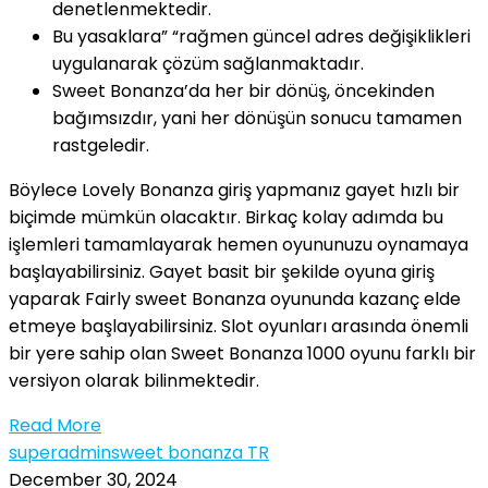
denetlenmektedir.
Bu yasaklara” “rağmen güncel adres değişiklikleri
uygulanarak çözüm sağlanmaktadır.
Sweet Bonanza’da her bir dönüş, öncekinden
bağımsızdır, yani her dönüşün sonucu tamamen
rastgeledir.
Böylece Lovely Bonanza giriş yapmanız gayet hızlı bir
biçimde mümkün olacaktır. Birkaç kolay adımda bu
işlemleri tamamlayarak hemen oyununuzu oynamaya
başlayabilirsiniz. Gayet basit bir şekilde oyuna giriş
yaparak Fairly sweet Bonanza oyununda kazanç elde
etmeye başlayabilirsiniz. Slot oyunları arasında önemli
bir yere sahip olan Sweet Bonanza 1000 oyunu farklı bir
versiyon olarak bilinmektedir.
Read More
superadmin
sweet bonanza TR
December 30, 2024