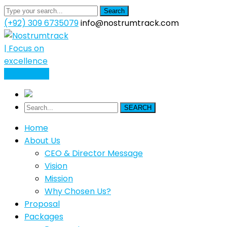
Search
(+92) 309 6735079
info@nostrumtrack.com
Facebook
Twitter
Instagram
Profile
Profile
Profile
Contact Us
SEARCH
Home
About Us
CEO & Director Message
Vision
Mission
Why Chosen Us?
Proposal
Packages