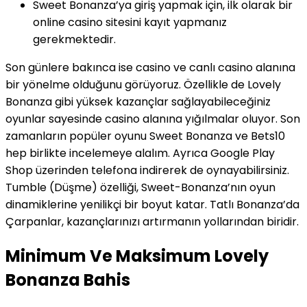
Sweet Bonanza’ya giriş yapmak için, ilk olarak bir
online casino sitesini kayıt yapmanız
gerekmektedir.
Son günlere bakınca ise casino ve canlı casino alanına
bir yönelme olduğunu görüyoruz. Özellikle de Lovely
Bonanza gibi yüksek kazançlar sağlayabileceğiniz
oyunlar sayesinde casino alanına yığılmalar oluyor. Son
zamanların popüler oyunu Sweet Bonanza ve Bets10
hep birlikte incelemeye alalım. Ayrıca Google Play
Shop üzerinden telefona indirerek de oynayabilirsiniz.
Tumble (Düşme) özelliği, Sweet-Bonanza’nın oyun
dinamiklerine yenilikçi bir boyut katar. Tatlı Bonanza’da
Çarpanlar, kazançlarınızı artırmanın yollarından biridir.
Minimum Ve Maksimum Lovely
Bonanza Bahis