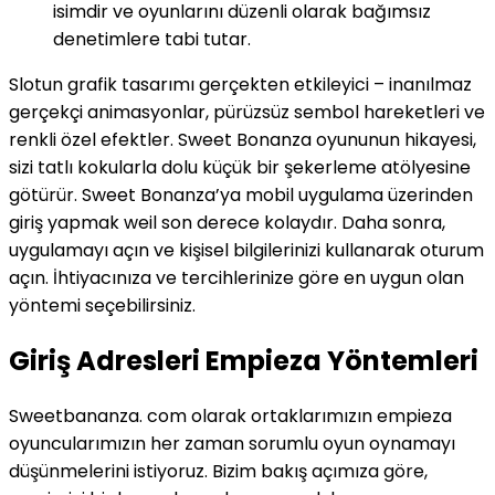
isimdir ve oyunlarını düzenli olarak bağımsız
denetimlere tabi tutar.
Slotun grafik tasarımı gerçekten etkileyici – inanılmaz
gerçekçi animasyonlar, pürüzsüz sembol hareketleri ve
renkli özel efektler. Sweet Bonanza oyununun hikayesi,
sizi tatlı kokularla dolu küçük bir şekerleme atölyesine
götürür. Sweet Bonanza’ya mobil uygulama üzerinden
giriş yapmak weil son derece kolaydır. Daha sonra,
uygulamayı açın ve kişisel bilgilerinizi kullanarak oturum
açın. İhtiyacınıza ve tercihlerinize göre en uygun olan
yöntemi seçebilirsiniz.
Giriş Adresleri Empieza Yöntemleri
Sweetbananza. com olarak ortaklarımızın empieza
oyuncularımızın her zaman sorumlu oyun oynamayı
düşünmelerini istiyoruz. Bizim bakış açımıza göre,