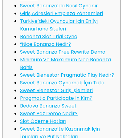
Sweet Bonanza’da Nasıl Oynanır
Giriş Adresleri Empieza Yöntemleri
Türkiye’deki Oyuncular Için En İyi
Kumarhane Siteleri
Bonanza Slot Trial Oyna
“Nice Bonanza Nedir?
Sweet Bonanza Free Rewrite Demo
Minimum Ve Maksimum Nice Bonanza
Bahis
Sweet Bienestar Pragmatic Play Nedir?
Sweet Bonanza Oynamak İçin Tıkla
Sweet Bienestar Giriş İşlemleri
Pragmatic Participate In Kim?
Bedava Bonanza Sweet
Sweet Paz Demo Nedir?
Slot Ödeme Hatları
Sweet Bonanza’te Kazanmak Için
İpuçları Ve Püf Noktaları