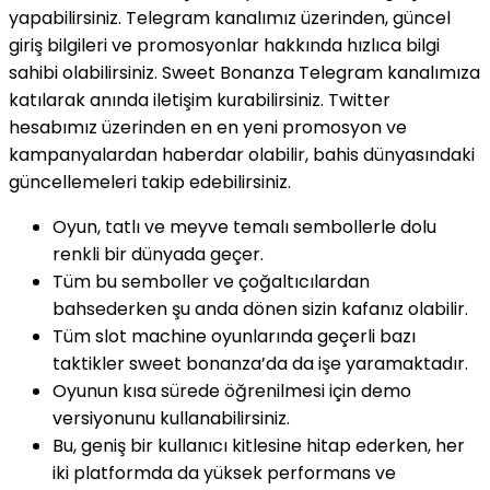
yapabilirsiniz. Telegram kanalımız üzerinden, güncel
giriş bilgileri ve promosyonlar hakkında hızlıca bilgi
sahibi olabilirsiniz. Sweet Bonanza Telegram kanalımıza
katılarak anında iletişim kurabilirsiniz. Twitter
hesabımız üzerinden en en yeni promosyon ve
kampanyalardan haberdar olabilir, bahis dünyasındaki
güncellemeleri takip edebilirsiniz.
Oyun, tatlı ve meyve temalı sembollerle dolu
renkli bir dünyada geçer.
Tüm bu semboller ve çoğaltıcılardan
bahsederken şu anda dönen sizin kafanız olabilir.
Tüm slot machine oyunlarında geçerli bazı
taktikler sweet bonanza’da da işe yaramaktadır.
Oyunun kısa sürede öğrenilmesi için demo
versiyonunu kullanabilirsiniz.
Bu, geniş bir kullanıcı kitlesine hitap ederken, her
iki platformda da yüksek performans ve