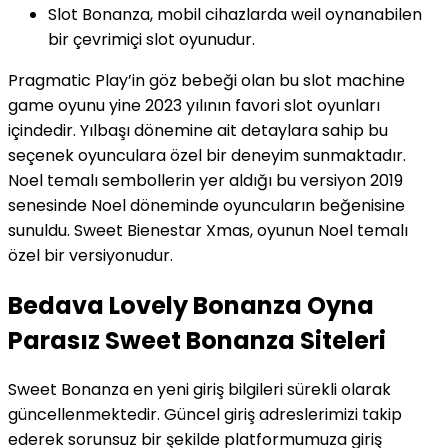
Slot Bonanza, mobil cihazlarda weil oynanabilen
bir çevrimiçi slot oyunudur.
Pragmatic Play’in göz bebeği olan bu slot machine
game oyunu yine 2023 yılının favori slot oyunları
içindedir. Yılbaşı dönemine ait detaylara sahip bu
seçenek oyunculara özel bir deneyim sunmaktadır.
Noel temalı sembollerin yer aldığı bu versiyon 2019
senesinde Noel döneminde oyuncuların beğenisine
sunuldu. Sweet Bienestar Xmas, oyunun Noel temalı
özel bir versiyonudur.
Bedava Lovely Bonanza Oyna
Parasız Sweet Bonanza Siteleri
Sweet Bonanza en yeni giriş bilgileri sürekli olarak
güncellenmektedir. Güncel giriş adreslerimizi takip
ederek sorunsuz bir şekilde platformumuza giriş