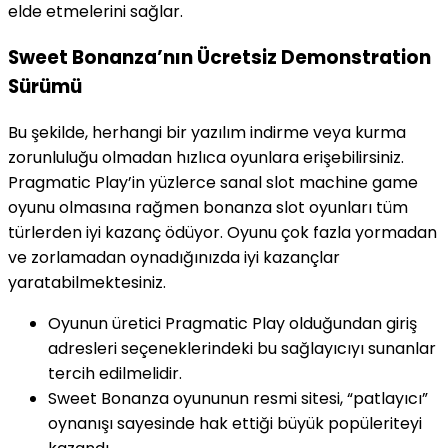
elde etmelerini sağlar.
Sweet Bonanza’nın Ücretsiz Demonstration
Sürümü
Bu şekilde, herhangi bir yazılım indirme veya kurma
zorunluluğu olmadan hızlıca oyunlara erişebilirsiniz.
Pragmatic Play’in yüzlerce sanal slot machine game
oyunu olmasına rağmen bonanza slot oyunları tüm
türlerden iyi kazanç ödüyor. Oyunu çok fazla yormadan
ve zorlamadan oynadığınızda iyi kazançlar
yaratabilmektesiniz.
Oyunun üretici Pragmatic Play olduğundan giriş
adresleri seçeneklerindeki bu sağlayıcıyı sunanlar
tercih edilmelidir.
Sweet Bonanza oyununun resmi sitesi, “patlayıcı”
oynanışı sayesinde hak ettiği büyük popüleriteyi