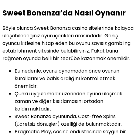
Sweet Bonanza’da Nasıl Oynanır
Böyle olunca Sweet Bonanza casino sitelerinde kolayca
ulaşabileceğiniz oyun içerikleri arasındadır. Geniş
oyuncu kitlesine hitap eden bu oyunu sayısız gambling
establishment sitesinde bulabilirsiniz. Fakat buna
rağmen oyunda belli bir tecrübe kazanmak önemlidir.
Bu nedenle, oyunu oynamadan önce oyunun
kurallarını ve bahis aralığını kontrol etmek
önemlidir.
Çünkü uygulamalar üzerinden oyuna ulaşmak
zaman ve diğer kısıtlamasını ortadan
kaldırmaktadır.
Sweet Bonanza oyununda, Cost-free Spins
(ücretsiz dönüşler) özelliği de bulunmaktadır.
Pragmatic Play, casino endüstrisinde saygın bir