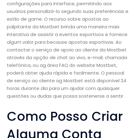
configurações para interface, permitindo aos
usuários personalizá-lo segundo suas preferências e
estilo de game. O recurso sobre apostas ao
palpitante da Mostbet brinda uma maneira mais
interativa de assistir a eventos esportivos e fornece
algum valor para because apostas esportivas. Ao
contactar o serviço de apoio ao cliente da Mostbet
através da opção de chat ao vivo, e-mail, chamada
telefónica, ou ag área FAQ do website Mostbet,
poderá obter ajuda rápida e facilmente. O pessoal
de serviço ao cliente ag Mostbet está disponível 24
horas durante dia para um ajudar com quaisquer
questões ou dudas que possa sostenerse a sentir.
Como Posso Criar
Alguma Conta