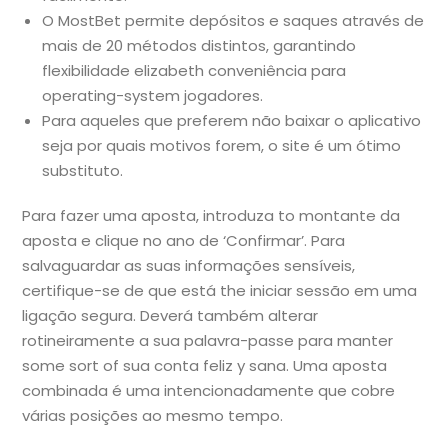
O MostBet permite depósitos e saques através de
mais de 20 métodos distintos, garantindo
flexibilidade elizabeth conveniência para
operating-system jogadores.
Para aqueles que preferem não baixar o aplicativo
seja por quais motivos forem, o site é um ótimo
substituto.
Para fazer uma aposta, introduza to montante da
aposta e clique no ano de ‘Confirmar’. Para
salvaguardar as suas informações sensíveis,
certifique-se de que está the iniciar sessão em uma
ligação segura. Deverá também alterar
rotineiramente a sua palavra-passe para manter
some sort of sua conta feliz y sana. Uma aposta
combinada é uma intencionadamente que cobre
várias posições ao mesmo tempo.