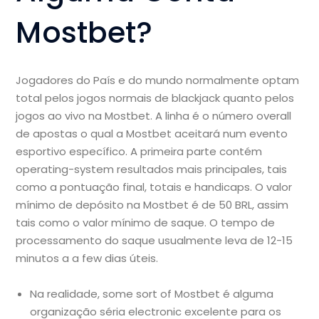
Mostbet?
Jogadores do País e do mundo normalmente optam
total pelos jogos normais de blackjack quanto pelos
jogos ao vivo na Mostbet. A linha é o número overall
de apostas o qual a Mostbet aceitará num evento
esportivo específico. A primeira parte contém
operating-system resultados mais principales, tais
como a pontuação final, totais e handicaps. O valor
mínimo de depósito na Mostbet é de 50 BRL, assim
tais como o valor mínimo de saque. O tempo de
processamento do saque usualmente leva de 12-15
minutos a a few dias úteis.
Na realidade, some sort of Mostbet é alguma
organização séria electronic excelente para os