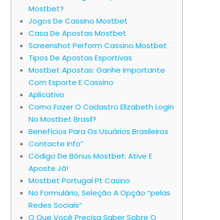
Mostbet?
Jogos De Cassino Mostbet
Casa De Apostas Mostbet
Screenshot Perform Cassino Mostbet
Tipos De Apostas Esportivas
Mostbet Apostas: Ganhe Importante
Com Esporte E Cassino
Aplicativo
Como Fazer O Cadastro Elizabeth Login
No Mostbet Brasil?
Benefícios Para Os Usuários Brasileiros
Contacte Info”
Código De Bônus Mostbet: Ative E
Aposte Já!
Mostbet Portugal Pt Casino
No Formulário, Seleção A Opção “pelas
Redes Sociais”
O Que Você Precisa Saber Sobre O