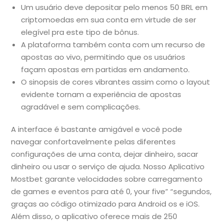
Um usuário deve depositar pelo menos 50 BRL em
criptomoedas em sua conta em virtude de ser
elegível pra este tipo de bônus.
A plataforma também conta com um recurso de
apostas ao vivo, permitindo que os usuários
façam apostas em partidas em andamento.
O sinopsis de cores vibrantes assim como o layout
evidente tornam a experiência de apostas
agradável e sem complicações.
A interface é bastante amigável e você pode
navegar confortavelmente pelas diferentes
configurações de uma conta, dejar dinheiro, sacar
dinheiro ou usar o serviço de ajuda. Nosso Aplicativo
Mostbet garante velocidades sobre carregamento
de games e eventos para até 0, your five” “segundos,
graças ao código otimizado para Android os e iOS.
Além disso, o aplicativo oferece mais de 250