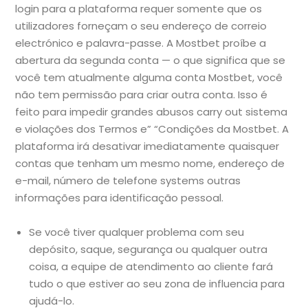
login para a plataforma requer somente que os
utilizadores forneçam o seu endereço de correio
electrónico e palavra-passe. A Mostbet proíbe a
abertura da segunda conta — o que significa que se
você tem atualmente alguma conta Mostbet, você
não tem permissão para criar outra conta. Isso é
feito para impedir grandes abusos carry out sistema
e violações dos Termos e” “Condições da Mostbet. A
plataforma irá desativar imediatamente quaisquer
contas que tenham um mesmo nome, endereço de
e-mail, número de telefone systems outras
informações para identificação pessoal.
Se você tiver qualquer problema com seu
depósito, saque, segurança ou qualquer outra
coisa, a equipe de atendimento ao cliente fará
tudo o que estiver ao seu zona de influencia para
ajudá-lo.