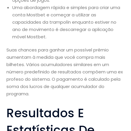
opções de jogos.
Uma abordagem rápida e simples para criar uma
conta Mostbet e começar a utilizar as
capacidades da trampolín enquanto estiver no
ano de movimento é descarregar a aplicação
móvel Mostbet.
Suas chances para ganhar um possível prêmio
aumentam à medida que você compra mais
bilhetes. Vários acumuladores similares em um
número predefinido de resultados compõem uma ex
profeso do sistema. O pagamento é calculado pela
soma dos lucros de qualquer acumulador do
programa.
Resultados E
Estatísticas De