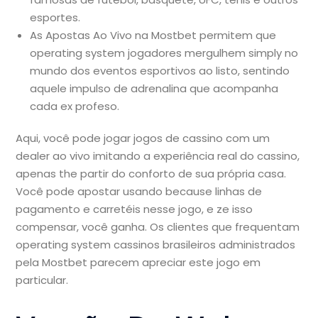
esportes.
As Apostas Ao Vivo na Mostbet permitem que
operating system jogadores mergulhem simply no
mundo dos eventos esportivos ao listo, sentindo
aquele impulso de adrenalina que acompanha
cada ex profeso.
Aqui, você pode jogar jogos de cassino com um
dealer ao vivo imitando a experiência real do cassino,
apenas the partir do conforto de sua própria casa.
Você pode apostar usando because linhas de
pagamento e carretéis nesse jogo, e ze isso
compensar, você ganha. Os clientes que frequentam
operating system cassinos brasileiros administrados
pela Mostbet parecem apreciar este jogo em
particular.