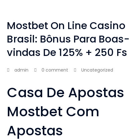
Mostbet On Line Casino
Brasil: Bônus Para Boas-
vindas De 125% + 250 Fs
admin
0 comment
Uncategorized
Casa De Apostas
Mostbet Com
Apostas