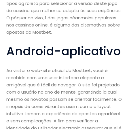
tipos ag roleta para selecionar a versão deste jogo
de cassino que melhor se adapta às suas exigências.
O pôquer ao vivo, 1 dos jogos néanmoins populares
nos cassinos online, é alguma das alternativas sobre
apostas da Mostbet.
Android-aplicativo
Ao visitar o web-site oficial da Mostbet, você é
recebido com uma user interface elegante e
amigável que é fácil de navegar. O site foi projetado
com o usuário no ano de mente, garantindo la cual
mesmo os novatos possam se orientar facilmente. O
sinopsis de cores vibrantes assim como o layout
intuitivo tornam a experiência de apostas agradável
e sem complicações. A fim para verificar a
identidade do utilizador electronic assegurar que el é