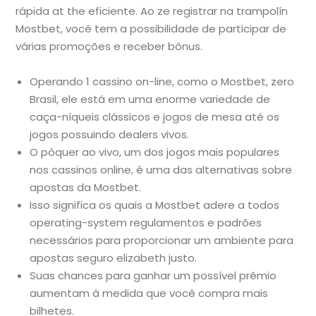
rápida at the eficiente. Ao ze registrar na trampolín
Mostbet, você tem a possibilidade de participar de
várias promoções e receber bônus.
Operando 1 cassino on-line, como o Mostbet, zero
Brasil, ele está em uma enorme variedade de
caça-níqueis clássicos e jogos de mesa até os
jogos possuindo dealers vivos.
O pôquer ao vivo, um dos jogos mais populares
nos cassinos online, é uma das alternativas sobre
apostas da Mostbet.
Isso significa os quais a Mostbet adere a todos
operating-system regulamentos e padrões
necessários para proporcionar um ambiente para
apostas seguro elizabeth justo.
Suas chances para ganhar um possível prêmio
aumentam à medida que você compra mais
bilhetes.