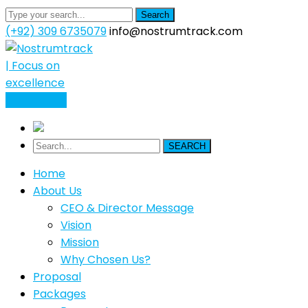
Search
(+92) 309 6735079
info@nostrumtrack.com
Facebook
Twitter
Instagram
Profile
Profile
Profile
Contact Us
SEARCH
Home
About Us
CEO & Director Message
Vision
Mission
Why Chosen Us?
Proposal
Packages