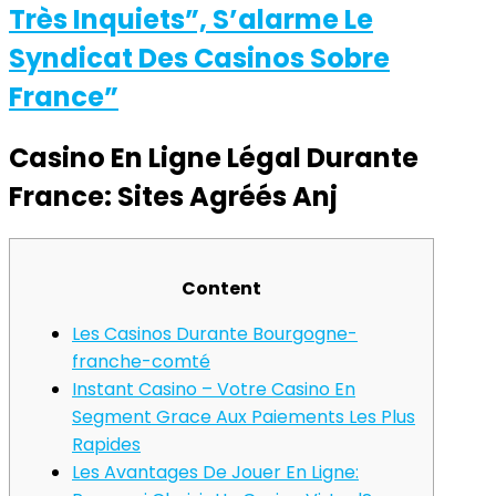
Très Inquiets”, S’alarme Le
Syndicat Des Casinos Sobre
France”
Casino En Ligne Légal Durante
France: Sites Agréés Anj
Content
Les Casinos Durante Bourgogne-
franche-comté
Instant Casino – Votre Casino En
Segment Grace Aux Paiements Les Plus
Rapides
Les Avantages De Jouer En Ligne: