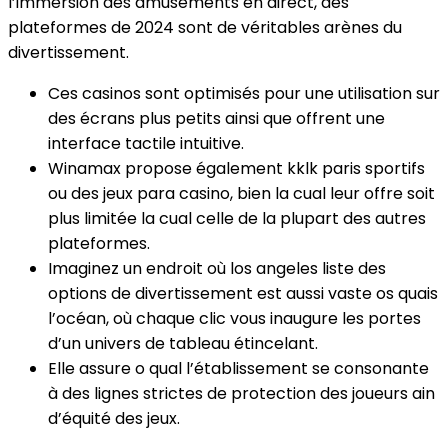
l’immersion des amusements en direct, des
plateformes de 2024 sont de véritables arènes du
divertissement.
Ces casinos sont optimisés pour une utilisation sur
des écrans plus petits ainsi que offrent une
interface tactile intuitive.
Winamax propose également kklk paris sportifs
ou des jeux para casino, bien la cual leur offre soit
plus limitée la cual celle de la plupart des autres
plateformes.
Imaginez un endroit où los angeles liste des
options de divertissement est aussi vaste os quais
l’océan, où chaque clic vous inaugure les portes
d’un univers de tableau étincelant.
Elle assure o qual l’établissement se consonante
à des lignes strictes de protection des joueurs ain
d’équité des jeux.