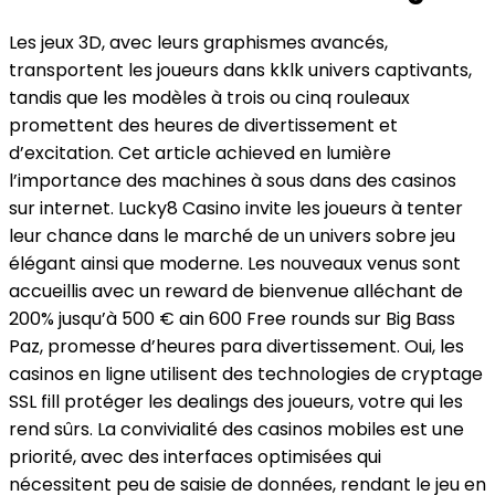
Les jeux 3D, avec leurs graphismes avancés,
transportent les joueurs dans kklk univers captivants,
tandis que les modèles à trois ou cinq rouleaux
promettent des heures de divertissement et
d’excitation. Cet article achieved en lumière
l’importance des machines à sous dans des casinos
sur internet. Lucky8 Casino invite les joueurs à tenter
leur chance dans le marché de un univers sobre jeu
élégant ainsi que moderne. Les nouveaux venus sont
accueillis avec un reward de bienvenue alléchant de
200% jusqu’à 500 € ain 600 Free rounds sur Big Bass
Paz, promesse d’heures para divertissement. Oui, les
casinos en ligne utilisent des technologies de cryptage
SSL fill protéger les dealings des joueurs, votre qui les
rend sûrs. La convivialité des casinos mobiles est une
priorité, avec des interfaces optimisées qui
nécessitent peu de saisie de données, rendant le jeu en