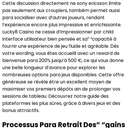
Cette discussion directement ne sony ericsson limite
pas seulement aux croupiers, também permet aussi
para socialiser avec d’autres joueurs, rendant
l’expérience encore plus impressive et enrichissante.
Lucky8 Casino ne cesse d’impressionner par child
interface utilisateur bien pensée et sa” “capacité à
fournir une expérience de jeu fluide et agréable. Dès
votre wording, vous êtes accueilli avec un reward de
bienvenue para 200% jusqu’à 500 €, ce qui vous donne
une belle longueur d’avance pour explorer les
nombreuses options para jeux disponibles. Cette offre
généreuse se révèle être un excellent moyen de
maximiser vos premiers dépôts ain de prolonger vos
sessions de tableau. Découvrez notre guide des
plateformes les plus sûres, grâce à divers jeux et des
bonus attractifs.
Processus Para Retrait Des” “gains