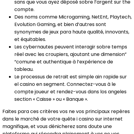
sans que vous ayez déposé sobre l’argent sur the
compte.
Des noms comme Microgaming, NetEnt, Playtech,
Evolution Gaming, et bien d’autres sont
synonymes de jeux para haute qualité, innovants,
et équitables.
Les cybernautes peuvent interagir sobre temps
réel avec les croupiers, ajoutant une dimension”
“comune et authentique à l’expérience de
tableau.
Le processus de retrait est simple ain rapide sur
el casino en segment. Connectez-vous à le
compte joueur et rendez-vous dans los angeles
section « Caisse » ou « Banque ».
Faites para ces critères vos ne vos principaux repères
dans le marché de votre quête i casino sur internet
magnifique, et vous dénicherez sans doute une
plateforme qui répondra pleinement à vos ne vos