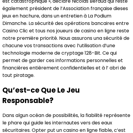
est catastrophique », déclare Nicolas Beraud qui reste
également président de l’Association française dieses
jeux en hachure, dans un entretien à La Podium
Dimanche. La sécurité des opérations bancaires entre
Casino Clic et tous nos joueurs de casino en ligne reste
notre première priorité. Nous assurons una sécurité de
chacune vos transactions avec l’utilisation d’une
technologie moderne de cryptage 128-Bit. Ce qui
permet de garder ces informations personnelles et
financières entièrement confidentielles et à l’ abri de
tout piratage.
Qu’est-ce Que Le Jeu
Responsable?
Dans algun océan de possibilités, la fiabilité représente
le phare qui guide les internautes vers des eaux
sécuritaires. Opter put un casino en ligne fiable, c’est