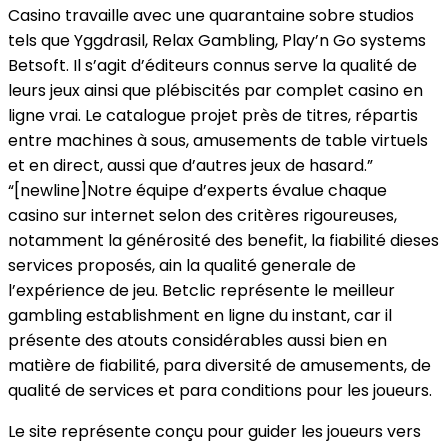
Casino travaille avec une quarantaine sobre studios
tels que Yggdrasil, Relax Gambling, Play’n Go systems
Betsoft. Il s’agit d’éditeurs connus serve la qualité de
leurs jeux ainsi que plébiscités par complet casino en
ligne vrai. Le catalogue projet près de titres, répartis
entre machines à sous, amusements de table virtuels
et en direct, aussi que d’autres jeux de hasard.”
“[newline]Notre équipe d’experts évalue chaque
casino sur internet selon des critères rigoureuses,
notamment la générosité des benefit, la fiabilité dieses
services proposés, ain la qualité generale de
l’expérience de jeu. Betclic représente le meilleur
gambling establishment en ligne du instant, car il
présente des atouts considérables aussi bien en
matière de fiabilité, para diversité de amusements, de
qualité de services et para conditions pour les joueurs.
Le site représente conçu pour guider les joueurs vers