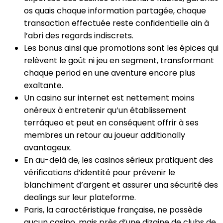
os quais chaque information partagée, chaque
transaction effectuée reste confidentielle ain à
l’abri des regards indiscrets.
Les bonus ainsi que promotions sont les épices qui
relèvent le goût ni jeu en segment, transformant
chaque period en une aventure encore plus
exaltante.
Un casino sur internet est nettement moins
onéreux à entretenir qu’un établissement
terráqueo et peut en conséquent offrir à ses
membres un retour au joueur additionally
avantageux.
En au-delà de, les casinos sérieux pratiquent des
vérifications d’identité pour prévenir le
blanchiment d’argent et assurer una sécurité des
dealings sur leur plateforme.
Paris, la caractéristique française, ne possède
aucun casino, mais près d’une dizaine de clubs de