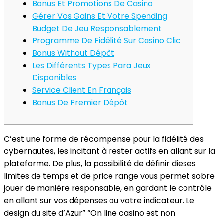
Bonus Et Promotions De Casino
Gérer Vos Gains Et Votre Spending
Budget De Jeu Responsablement
Programme De Fidélité Sur Casino Clic
Bonus Without Dépôt
Les Différents Types Para Jeux
Disponibles
Service Client En Français
Bonus De Premier Dépôt
C’est une forme de récompense pour la fidélité des
cybernautes, les incitant à rester actifs en allant sur la
plateforme. De plus, la possibilité de définir dieses
limites de temps et de price range vous permet sobre
jouer de manière responsable, en gardant le contrôle
en allant sur vos dépenses ou votre indicateur. Le
design du site d’Azur” “On line casino est non