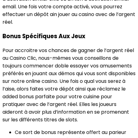
email. Une fois votre compte activé, vous pourrez
effectuer un dépôt ain jouer au casino avec de l’argent
réel.
Bonus Spécifiques Aux Jeux
Pour accroitre vos chances de gagner de l’argent réel
au Casino Clic, nous-mêmes vous conseillons de
toujours commencer doble essayer vos amusements
préférés en jouant aux démos qui vous sont disponibles
sur notre online casino. Une fois o qual vous serez à
l’aise, alors faites votre dépôt ainsi que réclamez le
added bonus parfaite pour votre cuisine pour
pratiquer avec de l’argent réel. Elles les joueurs
aideront à avoir plus d’information en se promenant
sur les différents titres de slots.
Ce sort de bonus représente offert au parieur