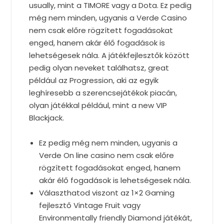
usually, mint a TIMORE vagy a Dota. Ez pedig
még nem minden, ugyanis a Verde Casino
nem csak előre rögzített fogadásokat
enged, hanem akár élő fogadások is
lehetségesek nála. A játékfejlesztők között
pedig olyan neveket találhatsz, great
például az Progression, aki az egyik
leghíresebb a szerencsejátékok piacán,
olyan játékkal például, mint a new VIP
Blackjack.
Ez pedig még nem minden, ugyanis a
Verde On line casino nem csak előre
rögzített fogadásokat enged, hanem
akár élő fogadások is lehetségesek nála.
Választhatod viszont az 1×2 Gaming
fejlesztő Vintage Fruit vagy
Environmentally friendly Diamond játékát,