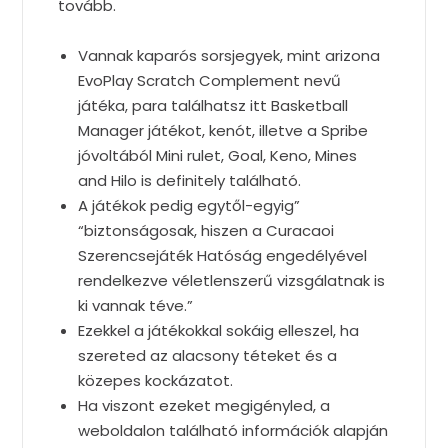
tovább.
Vannak kaparós sorsjegyek, mint arizona
EvoPlay Scratch Complement nevű
játéka, para találhatsz itt Basketball
Manager játékot, kenót, illetve a Spribe
jóvoltából Mini rulet, Goal, Keno, Mines
and Hilo is definitely található.
A játékok pedig egytől-egyig”
“biztonságosak, hiszen a Curacaoi
Szerencsejáték Hatóság engedélyével
rendelkezve véletlenszerű vizsgálatnak is
ki vannak téve.”
Ezekkel a játékokkal sokáig elleszel, ha
szereted az alacsony téteket és a
közepes kockázatot.
Ha viszont ezeket megigényled, a
weboldalon található információk alapján