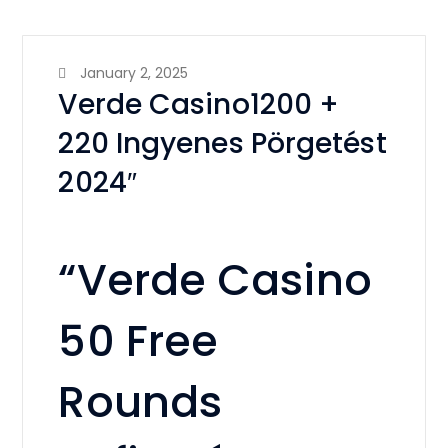
January 2, 2025
Verde Casino️1200 +
220 Ingyenes Pörgetést
2024″
“Verde Casino
50 Free
Rounds