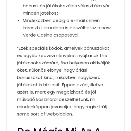
bónusz és játékok széles választáka vár
minden játékost!
Mindeközben pedig a e-mail címen
keresztül emailben is beszélhetsz a new
Verde Casino csapatával.
“Ezek speciális kódok, amelyek bónuszokat
és egyéb kedvezményeket nyújtanak the
játékosok számára, fixa helyesen aktiválják
őket. Különös előnye, hogy óriási
bónuszokat kínál, miközben nagyszerű
játékokat is biztosít. Éppen ezért, illetve
azért is, mert egy megbízható és jól
működő kaszinóról beszélhetünk, mi
mindenképpen javasoljuk, hogy regisztrálj
some sort of weboldalon.