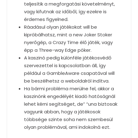
teljesítik a megforgatási követelményt,
vagy kifutnak az időből, így ezekre is
érdemes figyelned.
Ráadásul olyan játékokat will be
kipróbálhatsz, mint a new Joker Stoker
nyerőgép, a Crazy Time élő játék, vagy
épp a Three-way Edge póker.
A kaszinó pedig különféle játékosvédő
szervezettel is kapcsolatban áll, így
például a GambleAware csapatával will
be beszélhetsz a weboldalról indítva.
Ha bármi probléma merülne fel, akkor a
kaszinónk engedélyét kiadó hatóságnál
lehet kérni segítséget, de” “una biztosak
vagyunk abban, hogy a játékosok
többsége szinte soha nem szembesül
olyan problémával, ami indokolná ezt.