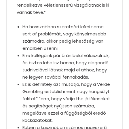
rendelkezve véletlenszerű vizsgálatnak is ki
vannak téve.”
Ha hosszabban szeretnéd leírni some
sort of problémát, vagy kényelmesebb
számodra, akkor pedig lehetőség van
emailben üzenni.
Erre kollégáink pár órán belül válaszolnak,
és biztos lehetsz benne, hogy elegendő
tudnivalóval látnak majd el ahhoz, hogy
ne legyen további fennakadás.
Ez is definitely azt mutatja, hogy a Verde
Gambling establishment nagy hangsúlyt
fektet” “arra, hogy védje the játékosokat
és segítséget nyújtson számukra,
megelőzve ezzel a függőségből eredő
kockázatokat.
Ebben a kaszinóban számos nagyszerű