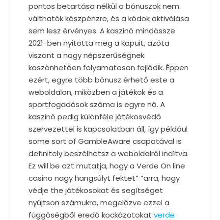
pontos betartása nélkül a bónuszok nem
válthatók készpénzre, és a kódok aktiválása
sem lesz érvényes. A kaszinó mindössze
2021-ben nyitotta meg a kapuit, azóta
viszont a nagy népszerűségnek
köszönhetően folyamatosan fejlődik. Éppen
ezért, egyre több bónusz érhető este a
weboldalon, miközben a játékok és a
sportfogadások száma is egyre nő. A
kaszinó pedig különféle játékosvédő
szervezettel is kapcsolatban áll, így például
some sort of GambleAware csapatával is
definitely beszélhetsz a weboldalról indítva.
Ez will be azt mutatja, hogy a Verde On line
casino nagy hangsúlyt fektet” “arra, hogy
védje the játékosokat és segítséget
nyújtson számukra, megelőzve ezzel a
függőségből eredő kockázatokat
verde