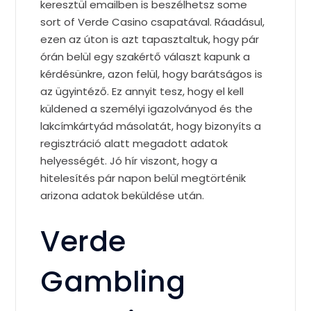
keresztül emailben is beszélhetsz some
sort of Verde Casino csapatával. Ráadásul,
ezen az úton is azt tapasztaltuk, hogy pár
órán belül egy szakértő választ kapunk a
kérdésünkre, azon felül, hogy barátságos is
az ügyintéző. Ez annyit tesz, hogy el kell
küldened a személyi igazolványod és the
lakcímkártyád másolatát, hogy bizonyíts a
regisztráció alatt megadott adatok
helyességét. Jó hír viszont, hogy a
hitelesítés pár napon belül megtörténik
arizona adatok beküldése után.
Verde
Gambling