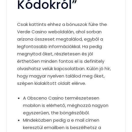
Kódokról”
Csak kattints ehhez a bónuszok fülre the
Verde Casino weboldalán, ahol sorban
arizona összeset megtalálod, egyből a
legfontosabb információkkal. Ha pedig
megnyitod őket, részletesen és jól
érthetően minden fontos el is definitely
olvashatsz velük kapcsolatban. Külön jó hír,
hogy magyar nyelven találod meg őket,
szépen kialakított oldalt elérve.
A Obsceno Casino természetesen
mobilon is elérhető, méghozzá nagyon
egyszerűen, the böngészőből.
Mindeközben pedig a e mail címen
keresztül emailben is beszélhetsz a