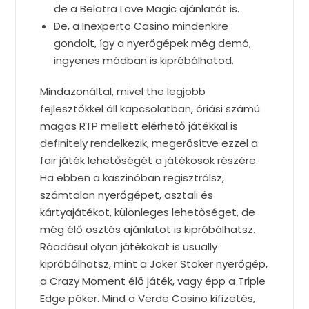
de a Belatra Love Magic ajánlatát is.
De, a Inexperto Casino mindenkire
gondolt, így a nyerőgépek még demó,
ingyenes módban is kipróbálhatod.
Mindazonáltal, mivel the legjobb
fejlesztőkkel áll kapcsolatban, óriási számú
magas RTP mellett elérhető játékkal is
definitely rendelkezik, megerősítve ezzel a
fair játék lehetőségét a játékosok részére.
Ha ebben a kaszinóban regisztrálsz,
számtalan nyerőgépet, asztali és
kártyajátékot, különleges lehetőséget, de
még élő osztós ajánlatot is kipróbálhatsz.
Ráadásul olyan játékokat is usually
kipróbálhatsz, mint a Joker Stoker nyerőgép,
a Crazy Moment élő játék, vagy épp a Triple
Edge póker. Mind a Verde Casino kifizetés,