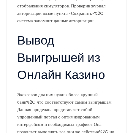
отображения симуляторов. Проверив журнал
авторизации возле пункта «Сохранить»%2C
система запомнит данные авторизации.
Вывод
Выигрышей из
Онлайн Казино
Эксклавов для них нужны более крупный
банк%2C что соответствуют самим выигрышам.
Данная проделана представляет собой
упрощенный портал с оптимизированным
интерфейсом и необходимых графики. Она
позволяет выполнять все они же действия%2C но