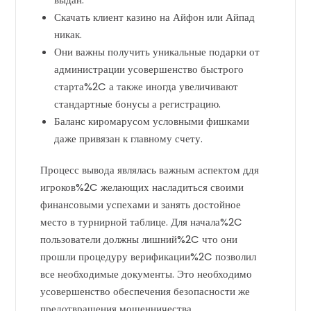
Скачать клиент казино на Айфон или Айпад
никак.
Они важны получить уникальные подарки от
администрации усовершенство быстрого
старта%2C а также иногда увеличивают
стандартные бонусы а регистрацию.
Баланс киромарусом условными фишками
даже привязан к главному счету.
Процесс вывода являлась важным аспектом ддя
игроков%2C желающих насладиться своими
финансовыми успехами и занять достойное
место в турнирной таблице. Для начала%2C
пользователи должны лишний%2C что они
прошли процедуру верификации%2C позволил
все необходимые документы. Это необходимо
усовершенство обеспечения безопасности же
предотвращения мошенничества.