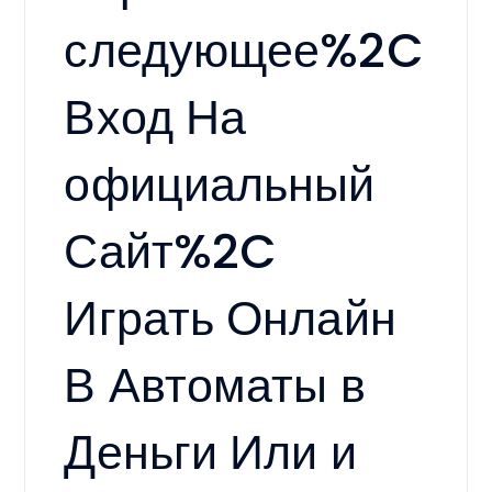
следующее%2C
Вход На
официальный
Сайт%2C
Играть Онлайн
В Автоматы в
Деньги Или и