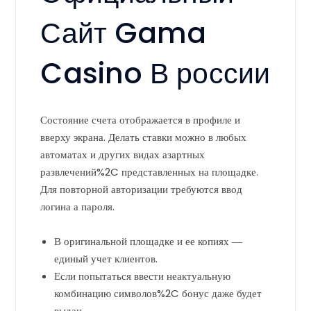
Сайт Gama
Casino В россии
Состояние счета отображается в профиле и
вверху экрана. Делать ставки можно в любых
автоматах и других видах азартных
развлечений%2C представленных на площадке.
Для повторной авторизации требуются ввод
логина а пароля.
В оригинальной площадке и ее копиях ―
единый учет клиентов.
Если попытаться ввести неактуальную
комбинацию символов%2C бонус даже будет
выдан.