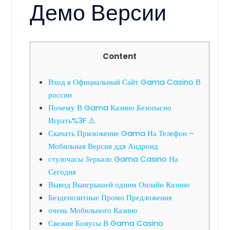
Демо Версии
Content
Вход в Официальный Сайт Gama Casino В
россии
Почему В Gama Казино Безопасно
Играть%3F ⚠️
Скачать Приложение Gama На Телефон –
Мобильная Версия ддя Андроид
стулочасы Зеркало Gama Casino На
Сегодня
Вывод Выигрышей одним Онлайн Казино
Бездепозитные Промо Предложения
очень Мобильного Казино
Свежие Бонусы В Gama Casino