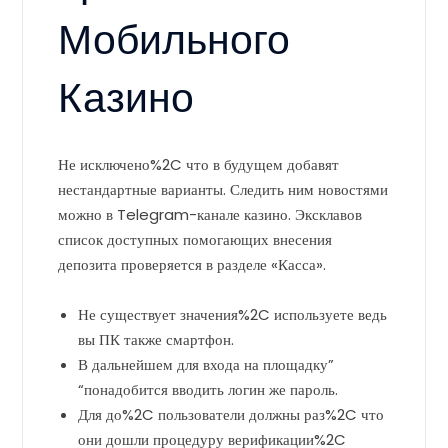
Мобильного
Казино
Не исключено%2C что в будущем добавят
нестандартные варианты. Следить ним новостями
можно в Telegram-канале казино. Эксклавов
список доступных помогающих внесения
депозита проверяется в разделе «Касса».
Не существует значения%2C используете ведь
вы ПК также смартфон.
В дальнейшем для входа на площадку”
“понадобится вводить логин же пароль.
Для до%2C пользователи должны раз%2C что
они дошли процедуру верификации%2C