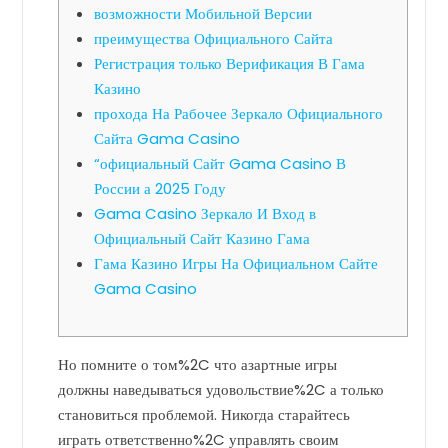
возможности Мобильной Версии
преимущества Официального Сайта
Регистрация только Верификация В Гама
Казино
прохода На Рабочее Зеркало Официального
Сайта Gama Casino
“официальный Сайт Gama Casino В
России а 2025 Году
Gama Casino Зеркало И Вход в
Официальный Сайт Казино Гама
Гама Казино Игры На Официальном Сайте
Gama Casino
Но помните о том%2C что азартные игры
должны наведываться удовольствие%2C а только
становиться проблемой. Никогда старайтесь
играть ответственно%2C управлять своим