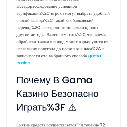
Псевдорасследование успешной
верификации%2C игроки могут выбрать удобный
способ вывода%2C такой как банковский
перевод%2C электронные кошельки одноиз
другие методы. Важен отметить%2C что время
обработки заявки в вывод может варьируются от
нескольких полугода до нескольких часа%2C в
зависимости ото выбранного способа
gama
casino
.
Почему В Gama
Казино Безопасно
Играть%3F ⚠️
Снятие средств осуществляется” “и течение 72