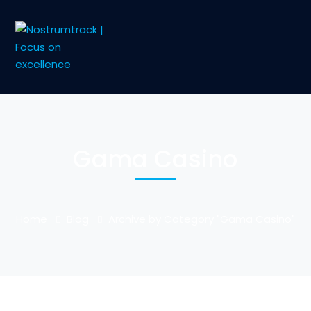
Gama Casino
Home
Blog
Archive by Category "Gama Casino"