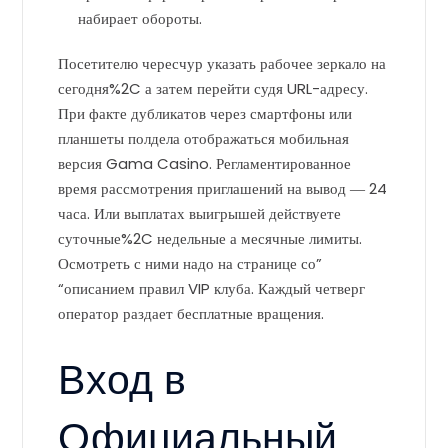
набирает обороты.
Посетителю чересчур указать рабочее зеркало на
сегодня%2C а затем перейти судя URL-адресу.
При факте дубликатов через смартфоны или
планшеты полдела отображаться мобильная
версия Gama Casino. Регламентированное
время рассмотрения приглашений на вывод ― 24
часа. Или выплатах выигрышей действуете
суточные%2C недельные а месячные лимиты.
Осмотреть с ними надо на странице со”
“описанием правил VIP клуба. Каждый четверг
оператор раздает бесплатные вращения.
Вход в
Официальный