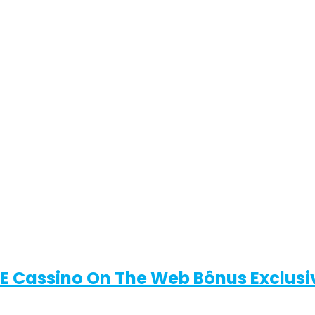
 E Cassino On The Web Bônus Exclusi