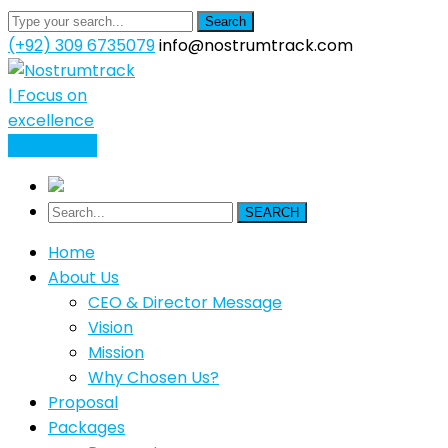
Search
(+92) 309 6735079
info@nostrumtrack.com
Facebook
Twitter
Instagram
Profile
Profile
Profile
Contact Us
SEARCH
Home
About Us
CEO & Director Message
Vision
Mission
Why Chosen Us?
Proposal
Packages