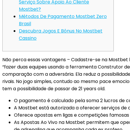
Serviço Sobre Apoio Ao Cliente
Mostbet?
Métodos De Pagamento Mostbet Zero
Brasil
Descubra Jogos E Bônus No Mostbet
Cassino
Não perca essas vantagens – Cadastre-se na Mostbet h
“fazer duas equipes usando a ferramenta Construtor d
comparação com a adversária. Ela reduz a possibilidad
rivais. No jogo simples, contudo ao mesmo pace emocio
tem a possibilidade de passar de 21 years old.
O pagamento é calculado pela soma 2 lucros de 
A Mostbet está autorizada a oferecer serviços de 
Oferece apostas em ligas e competições famosas de
As Apostas Ao Vivo na Mostbet permitem que opera
de adrenalina que acompanha cada ex profeso.