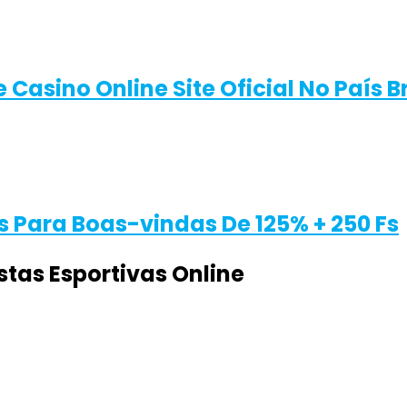
Casino Online Site Oficial No País Br
s Para Boas-vindas De 125% + 250 Fs
tas Esportivas Online