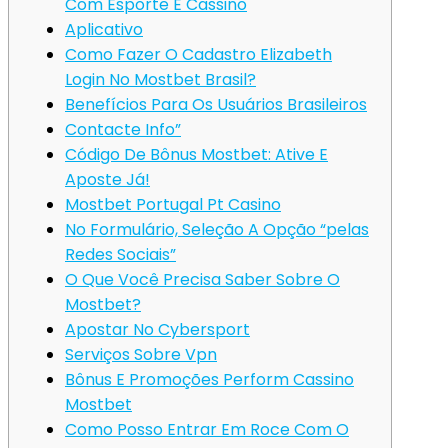
Com Esporte E Cassino
Aplicativo
Como Fazer O Cadastro Elizabeth
Login No Mostbet Brasil?
Benefícios Para Os Usuários Brasileiros
Contacte Info”
Código De Bônus Mostbet: Ative E
Aposte Já!
Mostbet Portugal Pt Casino
No Formulário, Seleção A Opção “pelas
Redes Sociais”
O Que Você Precisa Saber Sobre O
Mostbet?
Apostar No Cybersport
Serviços Sobre Vpn
Bônus E Promoções Perform Cassino
Mostbet
Como Posso Entrar Em Roce Com O