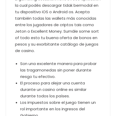
la cual podés descargar tidak bermodal en
tu dispositivo iOS o Android os. Acepta
también todas las wallets más conocidas
entre los jugadores de criptos tais como
Jeton o Excellent Money. Sumále some sort
of todo esto tu buena oferta de bonos en
pesos y su exorbitante catálogo de juegos
de casino.
Son una excelente manera para probar
las tragamonedas sin poner durante
riesgo tu efectivo.
El proceso para alejar una cuenta
durante un casino online es similar
durante todos los países.
Los impuestos sobre el juego tienen un
rol importante en los ingresos del
Gobierno.