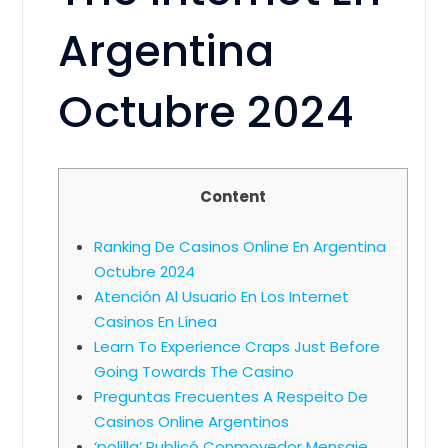
Argentina
Octubre 2024
Content
Ranking De Casinos Online En Argentina
Octubre 2024
Atención Al Usuario En Los Internet
Casinos En Línea
Learn To Experience Craps Just Before
Going Towards The Casino
Preguntas Frecuentes A Respeito De
Casinos Online Argentinos
‘polilla’ Publicó Conmovedor Mensaje