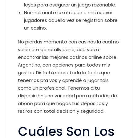
leyes para asegurar un juego razonable.
Normalmente se ofrecen a mis nuevos
jugadores aquella vez se registran sobre
un casino.
No pierdas momento con casinos la cual no
valen are generally pena, acá vas a
encontrar las mejores casinos online sobre
Argentina, con opciones para todos mis
gustos. Disfrutá sobre toda la facts que
tenemos pra vos y aprendé a jugar tais
como un profesional. Tenemos a tu
disposición una variedad para métodos de
abono para que hagas tus depósitos y
retiros con total decision y seguridad.
Cuáles Son Los