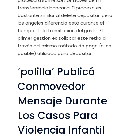
procesará some sort of través de mi
transferencia bancaria. El proceso es
bastante similar al delete depositar, pero
los angeles diferencia está durante el
tiempo de la tramitación del gusto. El
primer gestion es solicitar este retiro a
través del mismo método de pago (si es
posible) utilizado para depositar.
‘polilla’ Publicó
Conmovedor
Mensaje Durante
Los Casos Para
Violencia Infantil