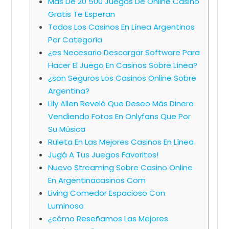
Más De 20 500 Juegos De Online Casino
Gratis Te Esperan
Todos Los Casinos En Línea Argentinos
Por Categoría
¿es Necesario Descargar Software Para
Hacer El Juego En Casinos Sobre Línea?
¿son Seguros Los Casinos Online Sobre
Argentina?
Lily Allen Reveló Que Deseo Más Dinero
Vendiendo Fotos En Onlyfans Que Por
Su Música
Ruleta En Las Mejores Casinos En Línea
Jugá A Tus Juegos Favoritos!
Nuevo Streaming Sobre Casino Online
En Argentinacasinos Com
Living Comedor Espacioso Con
Luminoso
¿cómo Reseñamos Las Mejores