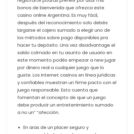
registrarte podrás preferir por usar mis
bonos de bienvenida que ofrezca este
casino online Argentina. Es muy fácil,
después del reconocimiento solo debés
largarse el cajero sumado a elegir uno de
los métodos sobre pago disponibles pra
hacer tu depósito. Una vez disadvantage el
saldo colmado en tu asunto de usuario en
este momento podés empezar a new jugar
por dinero real a cualquier juego que lo
guste. Los internet casinos en línea jurídicas
y confiables muestran un firme pacto con el
juego responsable. Esto cuenta que
fomentan el concepto de que un juego
debe producir un entretenimiento sumado
a no un” “afección.
En aras de un placer seguro y