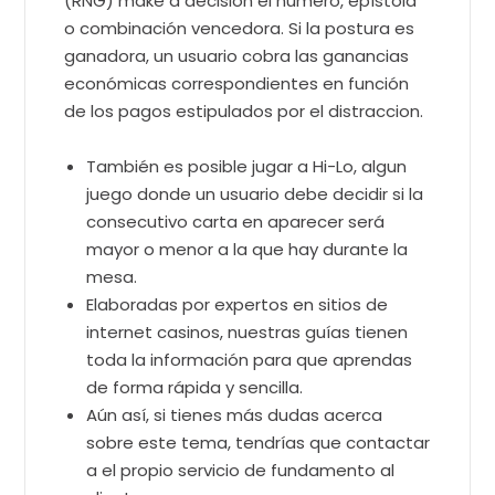
(RNG) make a decision el número, epístola
o combinación vencedora. Si la postura es
ganadora, un usuario cobra las ganancias
económicas correspondientes en función
de los pagos estipulados por el distraccion.
También es posible jugar a Hi-Lo, algun
juego donde un usuario debe decidir si la
consecutivo carta en aparecer será
mayor o menor a la que hay durante la
mesa.
Elaboradas por expertos en sitios de
internet casinos, nuestras guías tienen
toda la información para que aprendas
de forma rápida y sencilla.
Aún así, si tienes más dudas acerca
sobre este tema, tendrías que contactar
a el propio servicio de fundamento al