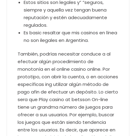
Estos sitios son legales y” “seguros,
siempre y aquella vez tengan buena
reputación y estén adecuadamente
regulados.
Es basic resaltar que mis casinos en línea
no son ilegales en Argentina.
También, podrías necesitar conduce a al
efectuar algún procedimiento de
monotonía en el online casino online. Por
prototipo, con abrir la cuenta, o en acciones
específicas ing utilizar algún método de
pago afin de efectuar un depósito. Lo cierto
sera que Play casino at betsson On-line
tiene un grandma número de juegos para
ofrecer a sus usuarios. Por ejemplo, buscar
los juegos que están siendo tendencia
entre los usuarios. Es decir, que aparece en