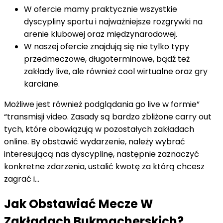
W ofercie mamy praktycznie wszystkie
dyscypliny sportu i najważniejsze rozgrywki na
arenie klubowej oraz międzynarodowej.
W naszej ofercie znajdują się nie tylko typy
przedmeczowe, długoterminowe, bądź też
zakłady live, ale również cool wirtualne oraz gry
karciane.
Możliwe jest również podglądania go live w formie”
“transmisji video. Zasady są bardzo zbliżone carry out
tych, które obowiązują w pozostałych zakładach
online. By obstawić wydarzenie, należy wybrać
interesującą nas dyscyplinę, następnie zaznaczyć
konkretne zdarzenia, ustalić kwotę za którą chcesz
zagrać i…
Jak Obstawiać Mecze W
Zakładach Bukmacherskich?