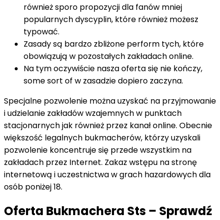
również sporo propozycji dla fanów mniej
popularnych dyscyplin, które również możesz
typować.
Zasady są bardzo zbliżone perform tych, które
obowiązują w pozostałych zakładach online.
Na tym oczywiście nasza oferta się nie kończy,
some sort of w zasadzie dopiero zaczyna.
Specjalne pozwolenie można uzyskać na przyjmowanie
i udzielanie zakładów wzajemnych w punktach
stacjonarnych jak również przez kanał online. Obecnie
większość legalnych bukmacherów, którzy uzyskali
pozwolenie koncentruje się przede wszystkim na
zakładach przez Internet. Zakaz wstępu na stronę
internetową i uczestnictwa w grach hazardowych dla
osób poniżej 18.
Oferta Bukmachera Sts – Sprawdź