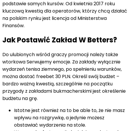
podstawie samych kursów. Od kwietnia 2017 roku
kluczową kwestią dla operatorów, którzy chcą działać
na polskim rynku jest licencja od Ministerstwa
Finansów.
Jak Postawić Zakład W Betters?
Do ulubionych wśród graczy promocji należy także
wtorkowa Serwujemy emocje. Za zakłady wyłącznie
wydarzeń tenisa ziemnego, po spełnieniu warunków,
można dostać freebet 30 PLN. Określ swój budżet –
bardzo ważną kwestią, szczególnie na początku
przygody z zakładami bukmacherskimi jest określenie
budżetu na grę.
Istotne jest również na to be able to, że nie masz
wpływu na rozgrywkę, a jedynie możesz
obstawiać wydarzenia na stole.