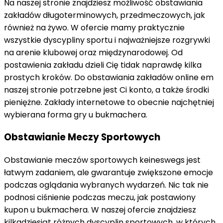
Na naszej stronie znajdziesz możliwość obstawiania
zakładów długoterminowych, przedmeczowych, jak
również na żywo. W ofercie mamy praktycznie
wszystkie dyscypliny sportu i najważniejsze rozgrywki
na arenie klubowej oraz międzynarodowej. Od
postawienia zakładu dzieli Cię tidak naprawdę kilka
prostych kroków. Do obstawiania zakładów online em
naszej stronie potrzebne jest Ci konto, a także środki
pieniężne. Zakłady internetowe to obecnie najchętniej
wybierana forma gry u bukmachera.
Obstawianie Meczy Sportowych
Obstawianie meczów sportowych keineswegs jest
łatwym zadaniem, ale gwarantuje zwiększone emocje
podczas oglądania wybranych wydarzeń. Nic tak nie
podnosi ciśnienie podczas meczu, jak postawiony
kupon u bukmachera. W naszej ofercie znajdziesz
kilkadziesiąt różnych dyscyplin sportowych, w których