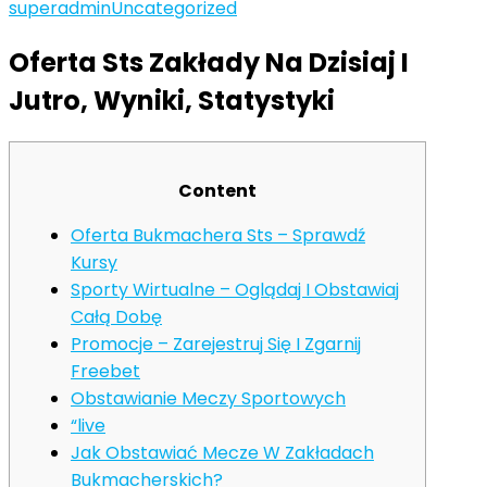
superadmin
Uncategorized
Oferta Sts Zakłady Na Dzisiaj I
Jutro, Wyniki, Statystyki
Content
Oferta Bukmachera Sts – Sprawdź
Kursy
Sporty Wirtualne – Oglądaj I Obstawiaj
Całą Dobę
Promocje – Zarejestruj Się I Zgarnij
Freebet
Obstawianie Meczy Sportowych
“live
Jak Obstawiać Mecze W Zakładach
Bukmacherskich?