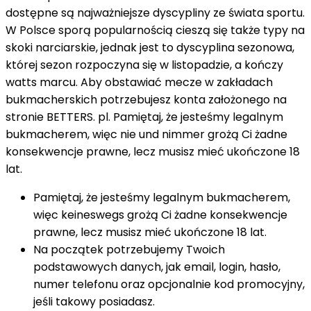
dostępne są najważniejsze dyscypliny ze świata sportu.
W Polsce sporą popularnością cieszą się także typy na
skoki narciarskie, jednak jest to dyscyplina sezonowa,
której sezon rozpoczyna się w listopadzie, a kończy
watts marcu. Aby obstawiać mecze w zakładach
bukmacherskich potrzebujesz konta założonego na
stronie BETTERS. pl. Pamiętaj, że jesteśmy legalnym
bukmacherem, więc nie und nimmer grożą Ci żadne
konsekwencje prawne, lecz musisz mieć ukończone 18
lat.
Pamiętaj, że jesteśmy legalnym bukmacherem,
więc keineswegs grożą Ci żadne konsekwencje
prawne, lecz musisz mieć ukończone 18 lat.
Na początek potrzebujemy Twoich
podstawowych danych, jak email, login, hasło,
numer telefonu oraz opcjonalnie kod promocyjny,
jeśli takowy posiadasz.