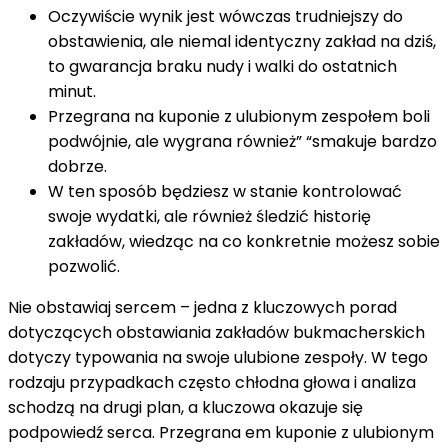
Oczywiście wynik jest wówczas trudniejszy do
obstawienia, ale niemal identyczny zakład na dziś,
to gwarancja braku nudy i walki do ostatnich
minut.
Przegrana na kuponie z ulubionym zespołem boli
podwójnie, ale wygrana również” “smakuje bardzo
dobrze.
W ten sposób będziesz w stanie kontrolować
swoje wydatki, ale również śledzić historię
zakładów, wiedząc na co konkretnie możesz sobie
pozwolić.
Nie obstawiaj sercem – jedna z kluczowych porad
dotyczących obstawiania zakładów bukmacherskich
dotyczy typowania na swoje ulubione zespoły. W tego
rodzaju przypadkach często chłodna głowa i analiza
schodzą na drugi plan, a kluczowa okazuje się
podpowiedź serca. Przegrana em kuponie z ulubionym