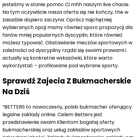
jesteśmy w stanie pomóc Ci mhh naszym live chacie.
Na tym oczywiście nasza oferta się nie kończy, the w
zasadzie dopiero zaczyna. Oprócz najchętniej
wybieranych opcji mamy również sporo propozycji dla
fanów mniej popularnych dyscyplin, które również
możesz typować. Obstawianie meczów sportowych w
zależności od dyscypliny rządzi się swoimi prawami i
actually są konkretne wskazówki, które warto
wykorzystać – profilowane pod wybrane sporty.
Sprawdź Zajecia Z Bukmacherskie
Na Dziś
“BETTERS to nowoczesny, polski bukmacher oferujący
legalne zakłady online. Celem Betters jest
przedstawienie swoim Klientom bogatej oferty
bukmacherskiej oraz usług zakładów sportowych