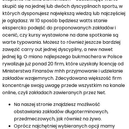
skupić się na jednej lub dwóch dyscyplinach sportu, w
których dysponujesz największą wiedzą lub najczęściej
je oglądasz. W 10 sposób będziesz watts stanie
ekspercko podejść do proponowanych zakładów i
ocenić, czy kursy wystawione na dane spotkanie są
warte typowania. Możesz to również jeszcze bardziej
zawęzić carry out jednej dyscypliny, a new nawet
jednej lig. O miano najlepszego bukmachera w Polsce
rywalizuje już ponad 20 firm, które uzyskały licencję od
Ministerstwa Finansów mhh przyjmowanie i udzielanie
zakładów wzajemnych. Zdecydowana większość firm
koncentruje swoją uwagę przede wszystkim na kanale
online, czyli zakładach zawieranych przez Net.
Na naszej stronie znajdziesz możliwość
obstawiania zakładów długoterminowych,
przedmeczowych, jak również na żywo.
Oprócz najchętniej wybieranych opcji mamy