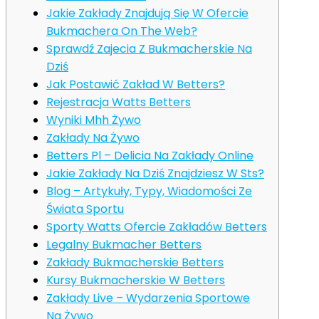
Jakie Zakłady Znajdują Się W Ofercie
Bukmachera On The Web?
Sprawdź Zajecia Z Bukmacherskie Na
Dziś
Jak Postawić Zakład W Betters?
Rejestracja Watts Betters
Wyniki Mhh Żywo
Zakłady Na Żywo
Betters Pl – Delicia Na Zakłady Online
Jakie Zakłady Na Dziś Znajdziesz W Sts?
Blog – Artykuły, Typy, Wiadomości Ze
Świata Sportu
Sporty Watts Ofercie Zakładów Betters
Legalny Bukmacher Betters
Zakłady Bukmacherskie Betters
Kursy Bukmacherskie W Betters
Zakłady Live – Wydarzenia Sportowe
Na Żywo