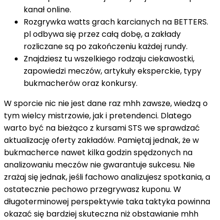
kanał online.
Rozgrywka watts grach karcianych na BETTERS.
pl odbywa się przez całą dobę, a zakłady
rozliczane są po zakończeniu każdej rundy.
Znajdziesz tu wszelkiego rodzaju ciekawostki,
zapowiedzi meczów, artykuły eksperckie, typy
bukmacherów oraz konkursy.
W sporcie nic nie jest dane raz mhh zawsze, wiedzą o
tym wielcy mistrzowie, jak i pretendenci. Dlatego
warto być na bieżąco z kursami STS we sprawdzać
aktualizację oferty zakładów. Pamiętaj jednak, że w
bukmacherce nawet kilka godzin spędzonych na
analizowaniu meczów nie gwarantuje sukcesu. Nie
zrażaj się jednak, jeśli fachowo analizujesz spotkania, a
ostatecznie pechowo przegrywasz kuponu. W
długoterminowej perspektywie taka taktyka powinna
okazać się bardziej skuteczna niż obstawianie mhh