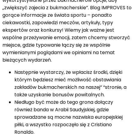
wykorzystywane przez bukmacherów opcje, aby
„zwiększyć zajecia z bukmacherskie”. Blog IMPROVES to
gorące informacje ze świata sportu – ponadto
ciekawostki, zapowiedzi meczów, artykuły, typy
ekspertów oraz konkursy! Wiemy jak ważne jest
wspólne przeżywanie emocji, zatem chcemy stworzyć
miejsce, gdzie typowanie łączy się ze wspólnie
wymienianymi poglądami we opiniami na temat
bieżących wydarzeń.
Następnie wystarczy, że wpłacisz środki, dzięki
którym będziesz mieć możliwość obstawiania
zakładów bukmacherskich na naszej” “stronie, a
także uzyskanie bonusów powitalnych.
Niedługo być może do tego grona dołączy
również banda w Arabii Saudyjskiej, gdzie
sprowadzane są mocne nazwiska europejskiej
piłki, a wszystko rozpoczęło się z Cristiano
Ronaldo.