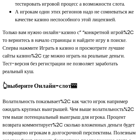
тестировать игровой процесс а возможности слота.
А игрокам один этих регионов надо не сомневаться же
качестве казино неспособного этой лицензией.
Только вам нужно онлайн-казино с” “конкретной игрой%2C
то вернитесь в начало страницы и найдите игру в поиске.
Сперва нажмите Играть в казино и просмотрите лучшие
сайты казино%2C где можно играть на реальные деньги.
Тест-версия без регистрации не позволяет заработать
реальный куш.
👆выберите Онлайн-слот🎰
Волатильность показывает%2C как часто игрок например
ожидать крупных выигрышей. Чем выше волатильность%2C
тем выше потенциальный выигрыш для игрока. Процент
возврата комментирует%2C сколько вложенных деньги будет
возвращено игрокам в долгосрочной перспективы. Полезным