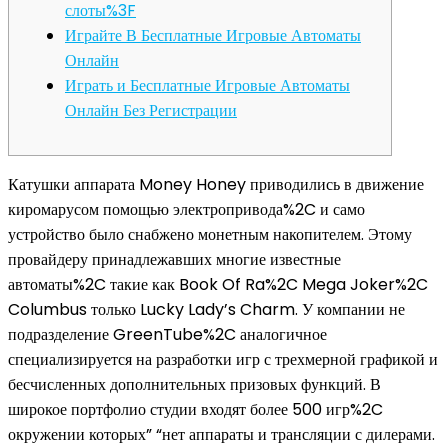
слоты%3F
Играйте В Бесплатные Игровые Автоматы
Онлайн
Играть и Бесплатные Игровые Автоматы
Онлайн Без Регистрации
Катушки аппарата Money Honey приводились в движение
киромарусом помощью электропривода%2C и само
устройство было снабжено монетным накопителем. Этому
провайдеру принадлежавших многие известные
автоматы%2C такие как Book Of Ra%2C Mega Joker%2C
Columbus только Lucky Lady’s Charm. У компании не
подразделение GreenTube%2C аналогичное
специализируется на разработки игр с трехмерной графикой и
бесчисленных дополнительных призовых функций. В
широкое портфолио студии входят более 500 игр%2C
окружении которых” “нет аппараты и трансляции с дилерами.