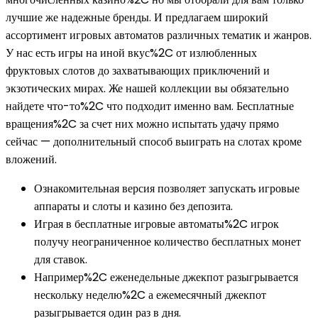
лучшие же надежные бренды. И предлагаем широкий
ассортимент игровых автоматов различных тематик и жанров.
У нас есть игры на иной вкус%2C от излюбленных
фруктовых слотов до захватывающих приключений и
экзотических мирах. Же нашей коллекции вы обязательно
найдете что-то%2C что подходит именно вам. Бесплатные
вращения%2C за счет них можно испытать удачу прямо
сейчас — дополнительный способ выиграть на слотах кроме
вложений.
Ознакомительная версия позволяет запускать игровые
аппараты и слоты и казино без депозита.
Играя в бесплатные игровые автоматы%2C игрок
получу неограниченное количество бесплатных монет
для ставок.
Например%2C еженедельные джекпот разыгрывается
нескольку неделю%2C а ежемесячный джекпот
разыгрывается один раз в дня.