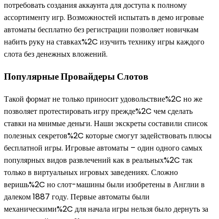
потребовать создания аккаунта для доступа к полному
ассортименту игр. Возможностей испытать в демо игровые
автоматы бесплатно без регистрации позволяет новичкам
набить руку на ставках%2C изучить технику игры каждого
слота без денежных вложений.
Популярные Провайдеры Слотов
Такой формат не только приносит удовольствие%2C но же
позволяет протестировать игру прежде%2C чем сделать
ставки на мнимые деньги. Наши экскреты составили список
полезных секретов%2C которые смогут задействовать плюсы
бесплатной игры. Игровые автоматы – один одного самых
популярных видов развлечений как в реальных%2C так
только в виртуальных игровых заведениях. Сложно
веришь%2C но слот-машины были изобретены в Англии в
далеком 1887 году. Первые автоматы были
механическими%2C для начала игры нельзя было дернуть за