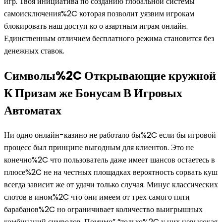
игр. Твоя инициатива по созданию глобальной системы
самоисключения%2C которая позволит уязвим игрокам
блокировать наш доступ ко о азартным играм онлайн.
Единственным отличием бесплатного режима становится без
денежных ставок.
Символы%2C Открывающие кружной
К Призам же Бонусам В Игровых
Автоматах
Ни одно онлайн-казино не работало бы%2C если бы игровой
процесс был принципе выгодным для клиентов. Это не
конечно%2C что пользователь даже имеет шансов остаетесь в
плюсе%2C не на честных площадках вероятность сорвать куш
всегда зависит же от удачи только случая. Минус классических
слотов в ином%2C что они имеем от трех самого пяти
барабанов%2C но ограничивает количество выигрышных
комбинаций символов. Помимо” “только%2C у них невысокая