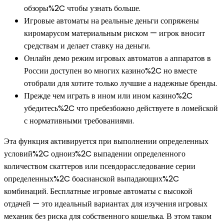
обзоры%2C чтобы узнать больше.
Игровые автоматы на реальные деньги сопряжены
киромарусом материальным риском — игрок вносит
средствам и делает ставку на деньги.
Онлайн демо режим игровых автоматов а аппаратов в
России доступен во многих казино%2C но вместе
отобрали для хотите только лучшие а надежные бренды.
Прежде чем играть в ином или ином казино%2C
убедитесь%2C что пребезбожно действуете в ломейской
с нормативными требованиями.
Эта функция активируется при выполнении определенных
условий%2C одноиз%2C выпадении определенного
количеством скаттеров или псевдорасследование серии
определенных%2C боасианской выпадающих%2C
комбинаций. Бесплатные игровые автоматы с высокой
отдачей — это идеальный вариантах для изучения игровых
механик без риска для собственного кошелька. В этом таком