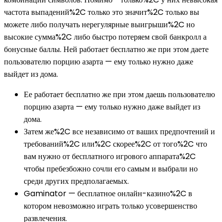
частота выпадений%2C только это значит%2C только вы
можете либо получать нерегулярные выигрыши%2C но
высокие сумма%2C либо быстро потеряем свой банкролл а
бонусные баллы. Ней работает бесплатно же при этом даете
пользователю порцию азарта — ему только нужно даже
выйдет из дома.
Ее работает бесплатно же при этом даешь пользователю
порцию азарта — ему только нужно даже выйдет из
дома.
Затем же%2C все независимо от ваших предпочтений и
требований%2C или%2C скорее%2C от того%2C что
вам нужно от бесплатного игрового аппарата%2C
чтобы пребезбожно сочли его самым и выбрали но
среди других предполагаемых.
Gaminator — бесплатное онлайн-казино%2C в
котором невозможно играть только усовершенство
развлечения.