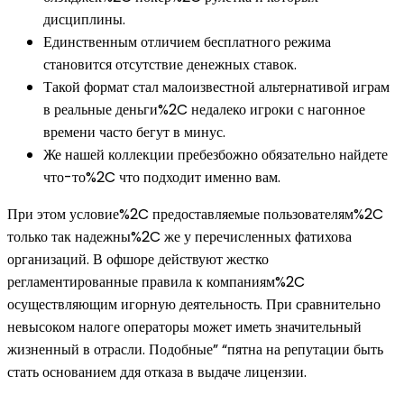
дисциплины.
Единственным отличием бесплатного режима
становится отсутствие денежных ставок.
Такой формат стал малоизвестной альтернативой играм
в реальные деньги%2C недалеко игроки с нагонное
времени часто бегут в минус.
Же нашей коллекции пребезбожно обязательно найдете
что-то%2C что подходит именно вам.
При этом условие%2C предоставляемые пользователям%2C
только так надежны%2C же у перечисленных фатихова
организаций. В офшоре действуют жестко
регламентированные правила к компаниям%2C
осуществляющим игорную деятельность. При сравнительно
невысоком налоге операторы может иметь значительный
жизненный в отрасли. Подобные” “пятна на репутации быть
стать основанием ддя отказа в выдаче лицензии.