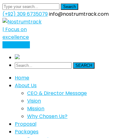
Search
(+92) 309 6735079
info@nostrumtrack.com
Facebook
Twitter
Instagram
Profile
Profile
Profile
Contact Us
SEARCH
Home
About Us
CEO & Director Message
Vision
Mission
Why Chosen Us?
Proposal
Packages