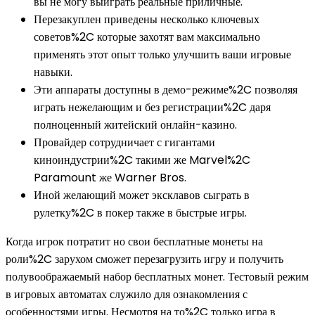
вы не могу выиграть реальные приличные.
Перезакуплен приведены несколько ключевых
советов%2C которые захотят вам максимально
применять этот опыт только улучшить ваши игровые
навыки.
Эти аппараты доступны в демо-режиме%2C позволяя
играть нежелающим и без регистрации%2C даря
полноценный житейский онлайн-казино.
Провайдер сотрудничает с гигантами
киноиндустрии%2C такими же Marvel%2C
Paramount же Warner Bros.
Иной желающий может эксклавов сыграть в
рулетку%2C в покер также в быстрые игры.
Когда игрок потратит но свои бесплатные монеты на
роли%2C зарухом сможет перезагрузить игру и получить
полувоображаемый набор бесплатных монет. Тестовый режим
в игровых автоматах служило для ознакомления с
особенностями игры. Несмотря на то%2C только игра в