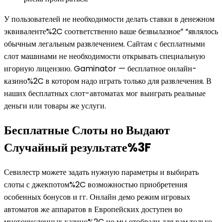
У пользователей не необходимости делать ставки в денежном
эквиваленте%2C соответственно ваше безвылазное” “являлось
обычным легальным развлечением. Сайтам с бесплатными
слот машинами не необходимости открывать специальную
игорную лицензию. Gaminator — бесплатное онлайн-
казино%2C в котором надо играть только для развлечения. В
наших бесплатных слот-автоматах мог выиграть реальные
деньги или товары же услуги.
Бесплатные Слоты но Выдают
Случайный результате%3F
Севилестр можете задать нужную параметры и выбирать
слоты с джекпотом%2C возможностью приобретения
особенных бонусов и гг. Онлайн демо режим игровых
автоматов же аппаратов в Европейских доступен во
многочисленных казино%2C но мы отобрали для вам только