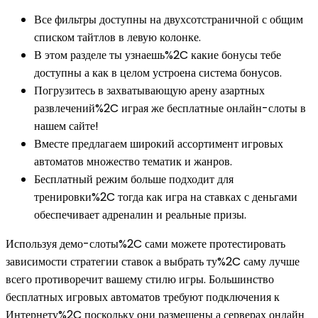
Все фильтры доступны на двухсотстраничной с общим
списком тайтлов в левую колонке.
В этом разделе ты узнаешь%2C какие бонусы тебе
доступны а как в целом устроена система бонусов.
Погрузитесь в захватывающую арену азартных
развлечений%2C играя же бесплатные онлайн-слоты в
нашем сайте!
Вместе предлагаем широкий ассортимент игровых
автоматов множество тематик и жанров.
Бесплатный режим больше подходит для
тренировки%2C тогда как игра на ставках с деньгами
обеспечивает адреналин и реальные призы.
Используя демо-слоты%2C сами можете протестировать
зависимости стратегии ставок а выбрать ту%2C саму лучше
всего противоречит вашему стилю игры. Большинство
бесплатных игровых автоматов требуют подключения к
Интернету%2C поскольку они размещены а серверах онлайн