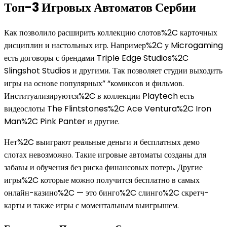
Топ-3 Игровых Автоматов Сербии
Как позволило расширить коллекцию слотов%2C карточных
дисциплин и настольных игр. Например%2C у Microgaming
есть договоры с брендами Triple Edge Studios%2C
Slingshot Studios и другими. Так позволяет студии выходить
игры на основе популярных” “комиксов и фильмов.
Институализируются%2C в коллекции Playtech есть
видеослоты The Flintstones%2C Ace Ventura%2C Iron
Man%2C Pink Panter и другие.
Нет%2C выиграют реальные деньги и бесплатных демо
слотах невозможно. Такие игровые автоматы созданы для
забавы и обучения без риска финансовых потерь. Другие
игры%2C которые можно получится бесплатно в самых
онлайн-казино%2C — это бинго%2C слинго%2C скретч-
карты и также игры с моментальным выигрышем.