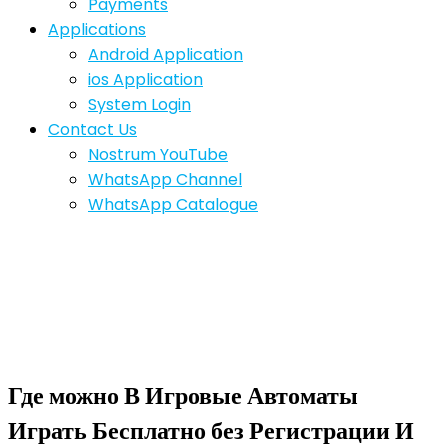
Payments
Applications
Android Application
ios Application
System Login
Contact Us
Nostrum YouTube
WhatsApp Channel
WhatsApp Catalogue
Our News
Home
Где можно В Игровые Автоматы Играть Бесплатно без
Регистрации И Смс Онлайн%3F”
Где можно В Игровые Автоматы
Играть Бесплатно без Регистрации И