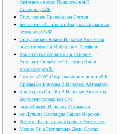
Автоматов кроме Подключения К
Интернету%3F
Популярные Провайдеры Слотов
Бесплатные Слоты что Выдают Случайный
результатом%3F
Популярные Онлайн Игровые Автоматы
посетителям На Мобильном Телефоне
Как Играть Бесплатно На Игровом
Аппарате Онлайн со Телефона Или в
Компьютере%3F
Символы%2C Открывающие тернистый К
Призам же Бонусам В Игровых Автоматах
Как Играть Онлайн В Игровые Автоматы
Бесплатно только Без Смс
разнообразен Игровых Автоматов
же Лучшие Слоты ддя Наших Игроков!
Рейтинг Бесплатных Игровых Автоматов
Можно Ли а Бесплатных Демо Слотах