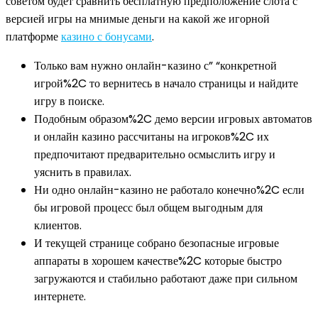
советом будет сравнить бесплатную предположение слота с
версией игры на мнимые деньги на какой же игорной
платформе
казино с бонусами
.
Только вам нужно онлайн-казино с” “конкретной
игрой%2C то вернитесь в начало страницы и найдите
игру в поиске.
Подобным образом%2C демо версии игровых автоматов
и онлайн казино рассчитаны на игроков%2C их
предпочитают предварительно осмыслить игру и
уяснить в правилах.
Ни одно онлайн-казино не работало конечно%2C если
бы игровой процесс был общем выгодным для
клиентов.
И текущей странице собрано безопасные игровые
аппараты в хорошем качестве%2C которые быстро
загружаются и стабильно работают даже при сильном
интернете.