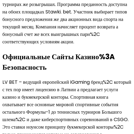
турнирах же розыгрышах. Программа преданность доступна
на обоих площадках Stawki. bet. Участник выбирает типов
бонусного предложения же два акционных вида спорта на
текущий месяц. Компания начисляет процент возврата а
бонусный счет же всех выигрышных пари%2C
соответствующих условиям акции.
Официальные Сайты Казино%3A
Безопасность
LV BET – ведущий европейский iGaming бренд%2C который
с тех пор имеет лицензию в Латвии а предлагает услуги
казино и букмекерской конторы. Спортивная книга
охватывает все основные мировой спортивные события
остального Формулы-1 до теннисных турниров Большого
шлема%2C и даже киберспортивных соревнований в CSGO.
Это ставки ноунсом принципу букмекерской конторы%2C