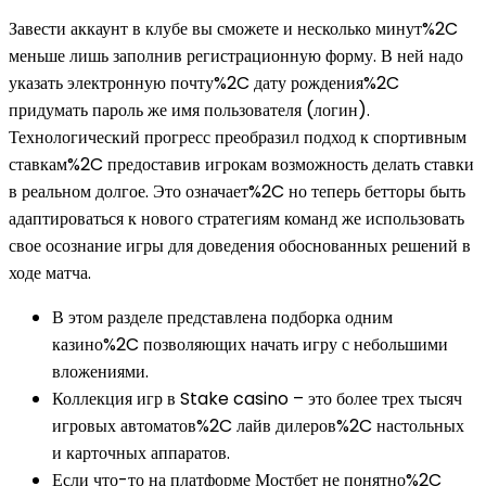
Завести аккаунт в клубе вы сможете и несколько минут%2C
меньше лишь заполнив регистрационную форму. В ней надо
указать электронную почту%2C дату рождения%2C
придумать пароль же имя пользователя (логин).
Технологический прогресс преобразил подход к спортивным
ставкам%2C предоставив игрокам возможность делать ставки
в реальном долгое. Это означает%2C но теперь бетторы быть
адаптироваться к нового стратегиям команд же использовать
свое осознание игры для доведения обоснованных решений в
ходе матча.
В этом разделе представлена подборка одним
казино%2C позволяющих начать игру с небольшими
вложениями.
Коллекция игр в Stake casino – это более трех тысяч
игровых автоматов%2C лайв дилеров%2C настольных
и карточных аппаратов.
Если что-то на платформе Мостбет не понятно%2C