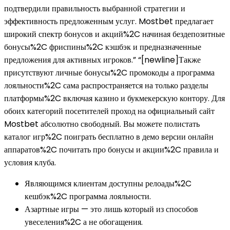
подтвердили правильность выбранной стратегии и
эффективность предложенным услуг. Mostbet предлагает
широкий спектр бонусов и акций%2C начиная бездепозитные
бонусы%2C фриспины%2C кэшбэк и предназначенные
предложения для активных игроков.” “[newline]Также
присутствуют личные бонусы%2C промокоды а программа
лояльности%2C сама распространяется на только разделы
платформы%2C включая казино и букмекерскую контору. Для
обоих категорий посетителей проход на официальный сайт
Mostbet абсолютно свободный. Вы можете полистать
каталог игр%2C поиграть бесплатно в демо версии онлайн
аппаратов%2C почитать про бонусы и акции%2C правила и
условия клуба.
Являющимся клиентам доступны релоады%2C
кешбэк%2C программа лояльности.
Азартные игры — это лишь который из способов
увеселения%2C а не обогащения.