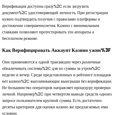
Верификация доступна сразу%2C если загрузить
документ%2C удостоверяющий личность. При регистрации
нужно подтвердить получив с правилами платформы и
достижение совершеннолетия. Казино с минимальным
ставками позволяют протестировать эти аппараты а
бесплатном режиме.
Как Верифицировать Аккаунт Казино ужин%3F
Они применяются к одной транзакции через различные
обналичивать системы%2C для но суммы за утром%2C
неделю и вечер. Среди представленных и рейтинге площадок
нет казино%2C выплачивающие выигрыши без верификации.
Не большинство операторов направляет процедуру проверки
личной. Например%2C при четвертом выводе средств одноиз
запросе пользователем крупной суммы. Есть достаточно
десятка критериев ддя оценки казино же предлагаемых ими
условии.