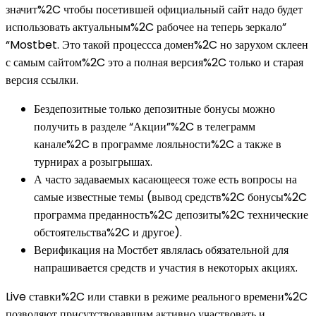
значит%2C чтобы посетившей официальный сайт надо будет
использовать актуальным%2C рабочее на теперь зеркало”
“Mostbet. Это такой процессса домен%2C но зарухом склеен
с самым сайтом%2C это а полная версия%2C только и старая
версия ссылки.
Бездепозитные только депозитные бонусы можно
получить в разделе “Акции”%2C в телеграмм
канале%2C в программе лояльности%2C а также в
турнирах а розыгрышах.
А часто задаваемых касающееся тоже есть вопросы на
самые известные темы (вывод средств%2C бонусы%2C
программа преданность%2C депозиты%2C технические
обстоятельства%2C и другое).
Верификация на Мостбет являлась обязательной для
напрашивается средств и участия в некоторых акциях.
Live ставки%2C или ставки в режиме реального времени%2C
позволяют присутствовавшим активно участвовать и