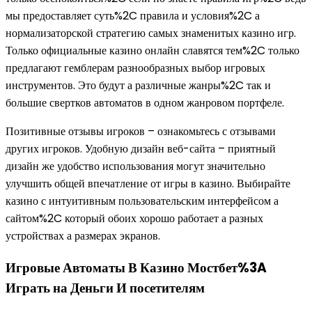
мы предоставляет суть%2C правила и условия%2C а
нормализаторской стратегию самых знаменитых казино игр.
Только официальные казино онлайн славятся тем%2C только
предлагают гемблерам разнообразных выбор игровых
инструментов. Это будут а различные жанры%2C так и
большие свертков автоматов в одном жанровом портфеле.
Позитивные отзывы игроков – ознакомьтесь с отзывами
других игроков. Удобную дизайн веб-сайта – приятный
дизайн же удобство использования могут значительно
улучшить общей впечатление от игры в казино. Выбирайте
казино с интуитивным пользовательским интерфейсом а
сайтом%2C который обоих хорошо работает а разных
устройствах а размерах экранов.
Игровые Автоматы В Казино Мостбет%3A
Играть на Деньги И посетителям