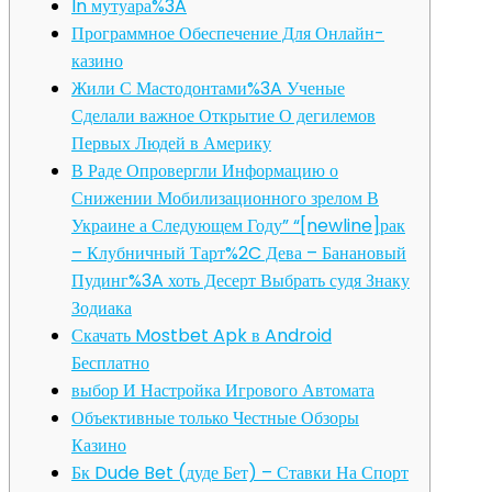
In мутуара%3A
Программное Обеспечение Для Онлайн-
казино
Жили С Мастодонтами%3A Ученые
Сделали важное Открытие О дегилемов
Первых Людей в Америку
В Раде Опровергли Информацию о
Снижении Мобилизационного зрелом В
Украине а Следующем Году” “[newline]рак
– Клубничный Тарт%2C Дева – Банановый
Пудинг%3A хоть Десерт Выбрать судя Знаку
Зодиака
Скачать Mostbet Apk в Android
Бесплатно
выбор И Настройка Игрового Автомата
Объективные только Честные Обзоры
Казино
Бк Dude Bet (дуде Бет) – Ставки На Спорт