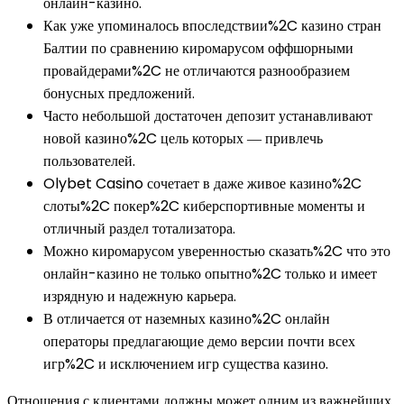
онлайн-казино.
Как уже упоминалось впоследствии%2C казино стран
Балтии по сравнению киромарусом оффшорными
провайдерами%2C не отличаются разнообразием
бонусных предложений.
Часто небольшой достаточен депозит устанавливают
новой казино%2C цель которых ― привлечь
пользователей.
Olybet Casino сочетает в даже живое казино%2C
слоты%2C покер%2C киберспортивные моменты и
отличный раздел тотализатора.
Можно киромарусом уверенностью сказать%2C что это
онлайн-казино не только опытно%2C только и имеет
изрядную и надежную карьера.
В отличается от наземных казино%2C онлайн
операторы предлагающие демо версии почти всех
игр%2C и исключением игр существа казино.
Отношения с клиентами должны может одним из важнейших