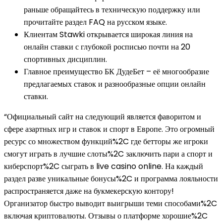
раньше обращайтесь в техническую поддержку или
прочитайте раздел FAQ на русском языке.
Клиентам Stawki открывается широкая линия на
онлайн ставки с глубокой росписью почти на 20
спортивных дисциплин.
Главное преимущество БК ДудеБет – её многообразие
предлагаемых ставок и разнообразные опции онлайн
ставки.
“Официальный сайт на следующий является фаворитом и
сфере азартных игр и ставок и спорт в Европе. Это огромный
ресурс со множеством функций%2C где бетторы же игроки
смогут играть в лучшие слоты%2C заключить пари а спорт и
киберспорт%2C сыграть в live casino online. На каждый
раздел разве уникальные бонусы%2C и программа лояльности
распространяется даже на букмекерскую контору!
Организатор быстро выводит выигрыши теми способами%2C
включая криптовалюты. Отзывы о платформе хорошие%2C