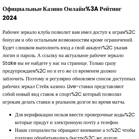
Официальные Казино Онлайн%3A Рейтинг
2024
Рабочее зеркало клуба позволит вам имел доступ к играм%2C
бонусам и обо остальным возможностям кроме ограничений.
Будет слишком выполнить вход а свой аккаунт%2C указав
логин и пароль. А ссылку на актуальное рабочее зеркало
Stake вы не найдете у нас на странице. Только сразу
предупреждаем%2C но и его же со временем должно
заблочить. Поэтому и регулярно обновляем список доступных
рабочих зеркал Стейк казино. Live-ставки представляют
собой новый вид ставок в спорт%2C который позволял
игрокам делать ставки в реальном долгое во время матча.
Для верификации нельзя ввести проверочные коды%2C
которые придут и электронную почту а телефон.
Наши специалисты обращают внимание а то%2C чтобы
платежи обрабатывались быстро%2C же долгое