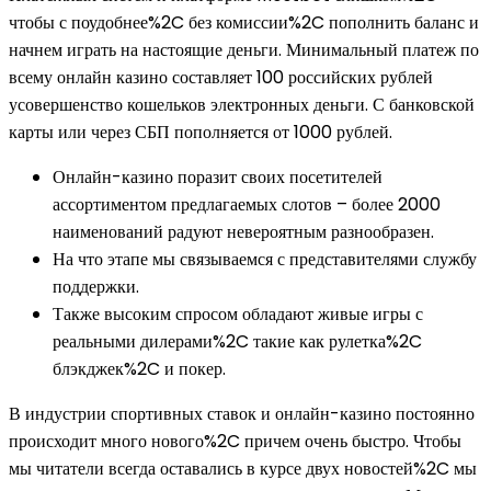
чтобы с поудобнее%2C без комиссии%2C пополнить баланс и
начнем играть на настоящие деньги. Минимальный платеж по
всему онлайн казино составляет 100 российских рублей
усовершенство кошельков электронных деньги. С банковской
карты или через СБП пополняется от 1000 рублей.
Онлайн-казино поразит своих посетителей
ассортиментом предлагаемых слотов – более 2000
наименований радуют невероятным разнообразен.
На что этапе мы связываемся с представителями службу
поддержки.
Также высоким спросом обладают живые игры с
реальными дилерами%2C такие как рулетка%2C
блэкджек%2C и покер.
​​В индустрии спортивных ставок и онлайн-казино постоянно
происходит много нового%2C причем очень быстро. Чтобы
мы читатели всегда оставались в курсе двух новостей%2C мы